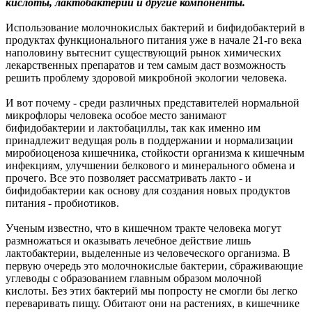
кислоты, лактобактерии и другие компоненты.
Использование молочнокислых бактерий и бифидобактерий в
продуктах функционального питания уже в начале 21-го века
наполовину вытеснит существующий рынок химических
лекарственных препаратов и тем самым даст возможность
решить проблему здоровой микробной экологии человека.
И вот почему - среди различных представителей нормальной
микрофлоры человека особое место занимают
бифидобактерии и лактобациллы, так как именно им
принадлежит ведущая роль в поддержании и нормализации
миробиоценоза кишечника, стойкости организма к кишечным
инфекциям, улучшении белкового и минерального обмена и
прочего. Все это позволяет рассматривать лакто - и
бифидобактерии как основу для создания новых продуктов
питания - пробиотиков.
Ученым известно, что в кишечном тракте человека могут
размножаться и оказывать лечебное действие лишь
лактобактерии, выделенные из человеческого организма. В
первую очередь это молочнокислые бактерии, сбраживающие
углеводы с образованием главным образом молочной
кислоты. Без этих бактерий мы попросту не смогли бы легко
переваривать пищу. Обитают они на растениях, в кишечнике