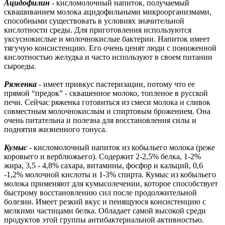
Ацидофилин
- кисломолочный напиток, получаемый
сквашиванием молока ацидофильными микроорганизмами,
способными существовать в условиях значительной
кислотности среды. Для приготовления используются
уксуснокислые и молочнокислые бактерии. Напиток имеет
тягучую консистенцию. Его очень ценят люди с пониженной
кислотностью желудка и часто используют в своем питании
сыроеды.
Ряженка
- имеет привкус пастеризации, потому что ее
прямой “предок” - сквашенное молоко, топленое в русской
печи. Сейчас ряженка готовиться из смеси молока и сливок
совместным молочнокислым и спиртовым брожением. Она
очень питательна и полезна для восстановления силы и
поднятия жизненного тонуса.
Кумыс
- кисломолочный напиток из кобыльего молока (реже
коровьего и верблюжьего). Содержит 2-2,5% белка, 1-2%
жира, 3,5 - 4,8% сахара, витамины, фосфор и кальций, 0,6
-1,2% молочной кислоты и 1-3% спирта. Кумыс из кобыльего
молока применяют для кумысолечении, которое способствует
быстрому восстановлению сил после продолжительной
болезни. Имеет резкий вкус и пенящуюся консистенцию с
мелкими частицами белка. Обладает самой высокой среди
продуктов этой группы антибактериальной активностью.