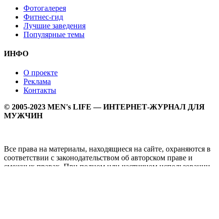
Фотогалерея
Фитнес-гид
Лучшие заведения
Популярные темы
ИНФО
О проекте
Реклама
Контакты
© 2005-2023 MEN's LIFE — ИНТЕРНЕТ-ЖУРНАЛ ДЛЯ
МУЖЧИН
Все права на материалы, находящиеся на сайте, охраняются в
соответствии с законодательством об авторском праве и
смежных правах. При полном или частичном использовании
материалов прямая активная гипперссылка на
Мужской
журнал MEN's LIFE
обязательна.
MEN's LIFE - интернет-журнал для мужчин, который
заслуженно входит в ТОП лучших мужских журналов и
порталов. Ежедневно самое важное на самые волнующие