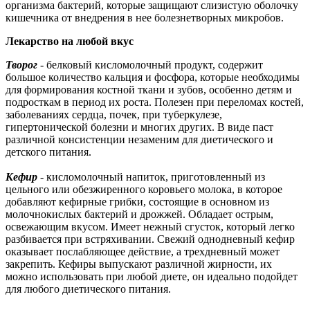
организма бактерий, которые защищают слизистую оболочку
кишечника от внедрения в нее болезнетворных микробов.
Лекарство на любой вкус
Творог
- белковый кисломолочный продукт, содержит
большое количество кальция и фосфора, которые необходимы
для формирования костной ткани и зубов, особенно детям и
подросткам в период их роста. Полезен при переломах костей,
заболеваниях сердца, почек, при туберкулезе,
гипертонической болезни и многих других. В виде паст
различной консистенции незаменим для диетического и
детского питания.
Кефир
- кисломолочный напиток, приготовленный из
цельного или обезжиренного коровьего молока, в которое
добавляют кефирные грибки, состоящие в основном из
молочнокислых бактерий и дрожжей. Обладает острым,
освежающим вкусом. Имеет нежный сгусток, который легко
разбивается при встряхивании. Свежий однодневный кефир
оказывает послабляющее действие, а трехдневный может
закрепить. Кефиры выпускают различной жирности, их
можно использовать при любой диете, он идеально подойдет
для любого диетического питания.