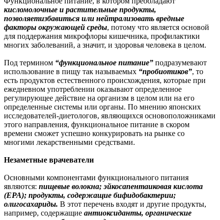
Функциональное питание, в котором преобладают
кисломолочные и растительные продукты
,
позволяет
избавиться или нейтрализовать вредные
факторы окружающей среды
, потому что является основой
для поддержания микрофлоры кишечника, профилактики
многих заболеваний, а значит, и здоровья человека в целом.
Под термином
“функциональное питание”
подразумевают
использование в пищу так называемых
“пробиотиков”
, то
есть продуктов естественного происхождения, которые при
ежедневном употреблении оказывают определенное
регулирующее действие на организм в целом или на его
определенные системы или органы. По мнению японских
исследователей-диетологов, являющихся основоположниками
этого направления, функциональное питание в скором
времени сможет успешно конкурировать на рынке со
многими лекарственными средствами.
Незаметные врачеватели
Основными компонентами функционального питания
являются:
пищевые волокна; эйкосапентаиковая кислота
(EPA); продукты, содержащие бифидобактерии;
олигосахариды.
В этот перечень входят и другие продукты,
например, содержащие
антиоксиданты, органические