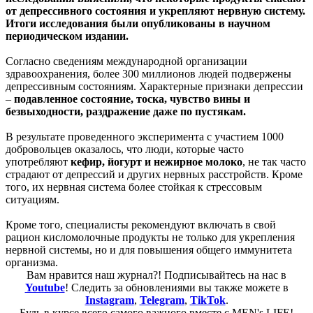
от депрессивного состояния и укрепляют нервную систему.
Итоги исследования были опубликованы в научном
периодическом издании.
Согласно сведениям международной организации
здравоохранения, более 300 миллионов людей подвержены
депрессивным состояниям. Характерные признаки депрессии
–
подавленное состояние, тоска, чувство вины и
безвыходности, раздражение даже по пустякам.
В результате проведенного эксперимента с участием 1000
добровольцев оказалось, что люди, которые часто
употребляют
кефир, йогурт и нежирное молоко
, не так часто
страдают от депрессий и других нервных расстройств. Кроме
того, их нервная система более стойкая к стрессовым
ситуациям.
Кроме того, специалисты рекомендуют включать в свой
рацион кисломолочные продукты не только для укрепления
нервной системы, но и для повышения общего иммунитета
организма.
Вам нравится наш журнал?! Подписывайтесь на нас в
Youtube
! Следить за обновлениями вы также можете в
Instagram
,
Telegram
,
TikTok
.
Будь в курсе всего самого важного вместе с MEN's LIFE!