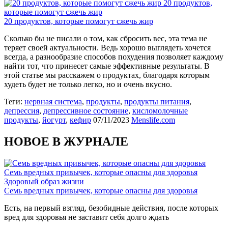
20 продуктов,
которые помогут сжечь жир
20 продуктов, которые помогут сжечь жир
Сколько бы не писали о том, как сбросить вес, эта тема не
теряет своей актуальности. Ведь хорошо выглядеть хочется
всегда, а разнообразие способов похудения позволяет каждому
найти тот, что принесет самые эффективные результаты. В
этой статье мы расскажем о продуктах, благодаря которым
худеть будет не только легко, но и очень вкусно.
Теги:
нервная система
,
продукты
,
продукты питания
,
депрессия
,
депрессивное состояние
,
кисломолочные
продукты
,
йогурт
,
кефир
07/11/2023
Menslife.com
НОВОЕ В ЖУРНАЛЕ
Семь вредных привычек, которые опасны для здоровья
Здоровый образ жизни
Семь вредных привычек, которые опасны для здоровья
Есть, на первый взгляд, безобидные действия, после которых
вред для здоровья не заставит себя долго ждать