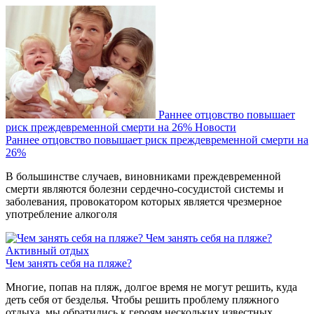
Раннее отцовство повышает
риск преждевременной смерти на 26%
Новости
Раннее отцовство повышает риск преждевременной смерти на
26%
В большинстве случаев, виновниками преждевременной
смерти являются болезни сердечно-сосудистой системы и
заболевания, провокатором которых является чрезмерное
употребление алкоголя
Чем занять себя на пляже?
Активный отдых
Чем занять себя на пляже?
Многие, попав на пляж, долгое время не могут решить, куда
деть себя от безделья. Чтобы решить проблему пляжного
отдыха, мы обратились к героям нескольких известных