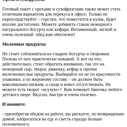
Готовый пакет с орехами и сухофруктами также может стать
отличным вариантом для перекуса в офисе. Только не
переусердствуйте – горстки, что поместится в кулак, будет
вполне достаточно. Можете добавить стакан нежирного
натурального йогурта или кефира. Витаминный, легкий и
очень полезный обед вам обеспечен!
Молочные продукты
Не стоит соблазняться на сладкие йогурты и творожки.
Пользы от них практически никакой. А вот на что,
действительно, стоит обратить внимание, так это на
нежирный сыр, творог, ряженку, кефир и прочие
молочнокислые продукты. Выбирайте их не по красочности
упаковки, а по жировому составу – он должен быть
максимально низким, а сахар и вовсе отсутствовать. Не
можете есть творог «всухую»? Вам поможет баночка любого
детского пюре. Вкусно, быстро и очень полезно.
И помните:
- пренебрегая обедом на работе, вы рискуете, по возвращению
домой, наброситься на еду и съесть гораздо больше
положенного;