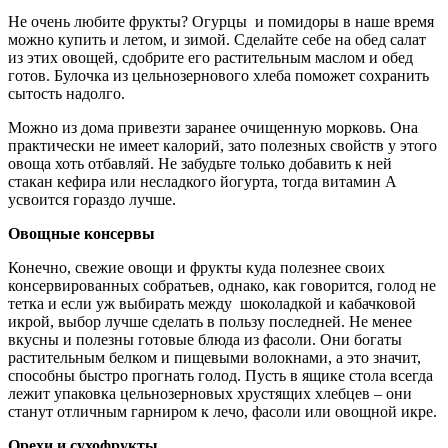
Не очень любите фрукты? Огурцы и помидоры в наше время
можно купить и летом, и зимой. Сделайте себе на обед салат
из этих овощей, сдобрите его растительным маслом и обед
готов. Булочка из цельнозернового хлеба поможет сохранить
сытость надолго.
Можно из дома привезти заранее очищенную морковь. Она
практически не имеет калорий, зато полезных свойств у этого
овоща хоть отбавляй. Не забудьте только добавить к ней
стакан кефира или несладкого йогурта, тогда витамин А
усвоится гораздо лучше.
Овощные консервы
Конечно, свежие овощи и фрукты куда полезнее своих
консервированных собратьев, однако, как говорится, голод не
тетка и если уж выбирать между шоколадкой и кабачковой
икрой, выбор лучше сделать в пользу последней. Не менее
вкусны и полезны готовые блюда из фасоли. Они богаты
растительным белком и пищевыми волокнами, а это значит,
способны быстро прогнать голод. Пусть в ящике стола всегда
лежит упаковка цельнозерновых хрустящих хлебцев – они
станут отличным гарниром к лечо, фасоли или овощной икре.
Орехи и сухофрукты