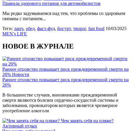
Правила здорового питания для автомобилистов
Мы редко задумываемся над тем, что проблемы со здоровьем
связаны с питанием...
Теги:
ланч
,
обед
,
фаст-фуд
,
йогурт
,
творог
,
fast food
10/03/2025
MEN’s LIFE
НОВОЕ В ЖУРНАЛЕ
Раннее отцовство повышает риск преждевременной смерти на
26%
Новости
Раннее отцовство повышает риск преждевременной смерти на
26%
В большинстве случаев, виновниками преждевременной
смерти являются болезни сердечно-сосудистой системы и
заболевания, провокатором которых является чрезмерное
употребление алкоголя
Чем занять себя на пляже?
Активный отдых