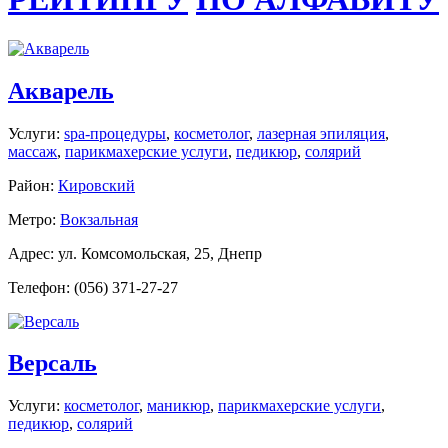
Акварель
Услуги:
spa-процедуры
,
косметолог
,
лазерная эпиляция
,
массаж
,
парикмахерские услуги
,
педикюр
,
солярий
Район:
Кировский
Метро:
Вокзальная
Адрес: ул. Комсомольская, 25, Днепр
Телефон: (056) 371-27-27
Версаль
Услуги:
косметолог
,
маникюр
,
парикмахерские услуги
,
педикюр
,
солярий