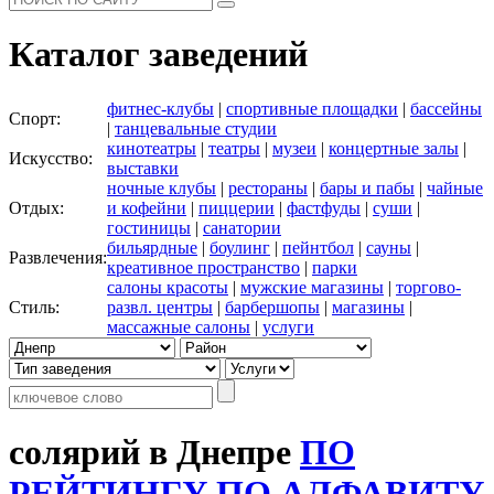
Каталог заведений
фитнес-клубы
|
спортивные площадки
|
бассейны
Спорт:
|
танцевальные студии
кинотеатры
|
театры
|
музеи
|
концертные залы
|
Искусство:
выставки
ночные клубы
|
рестораны
|
бары и пабы
|
чайные
Отдых:
и кофейни
|
пиццерии
|
фастфуды
|
суши
|
гостиницы
|
санатории
бильярдные
|
боулинг
|
пейнтбол
|
сауны
|
Развлечения:
креативное пространство
|
парки
салоны красоты
|
мужские магазины
|
торгово-
Стиль:
развл. центры
|
барбершопы
|
магазины
|
массажные салоны
|
услуги
солярий в Днепре
ПО
РЕЙТИНГУ
ПО АЛФАВИТУ