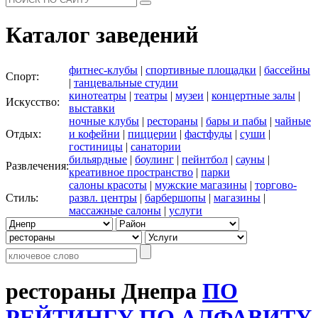
Каталог заведений
фитнес-клубы
|
спортивные площадки
|
бассейны
Спорт:
|
танцевальные студии
кинотеатры
|
театры
|
музеи
|
концертные залы
|
Искусство:
выставки
ночные клубы
|
рестораны
|
бары и пабы
|
чайные
Отдых:
и кофейни
|
пиццерии
|
фастфуды
|
суши
|
гостиницы
|
санатории
бильярдные
|
боулинг
|
пейнтбол
|
сауны
|
Развлечения:
креативное пространство
|
парки
салоны красоты
|
мужские магазины
|
торгово-
Стиль:
развл. центры
|
барбершопы
|
магазины
|
массажные салоны
|
услуги
рестораны Днепра
ПО
РЕЙТИНГУ
ПО АЛФАВИТУ