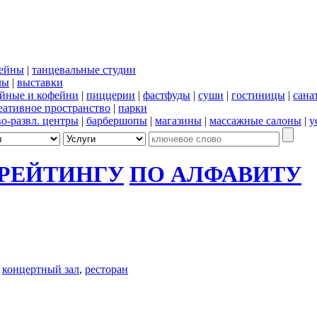
сейны
|
танцевальные студии
лы
|
выставки
йные и кофейни
|
пиццерии
|
фастфуды
|
суши
|
гостиницы
|
сана
еативное пространство
|
парки
во-развл. центры
|
барбершопы
|
магазины
|
массажные салоны
|
у
 РЕЙТИНГУ
ПО АЛФАВИТУ
,
концертный зал
,
ресторан