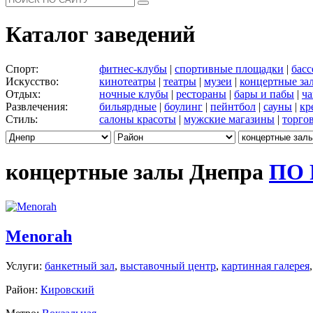
Каталог заведений
Спорт:
фитнес-клубы
|
спортивные площадки
|
бас
Искусство:
кинотеатры
|
театры
|
музеи
|
концертные за
Отдых:
ночные клубы
|
рестораны
|
бары и пабы
|
ча
Развлечения:
бильярдные
|
боулинг
|
пейнтбол
|
сауны
|
кр
Стиль:
салоны красоты
|
мужские магазины
|
торго
концертные залы Днепра
ПО
Menorah
Услуги:
банкетный зал
,
выставочный центр
,
картинная галерея
Район:
Кировский