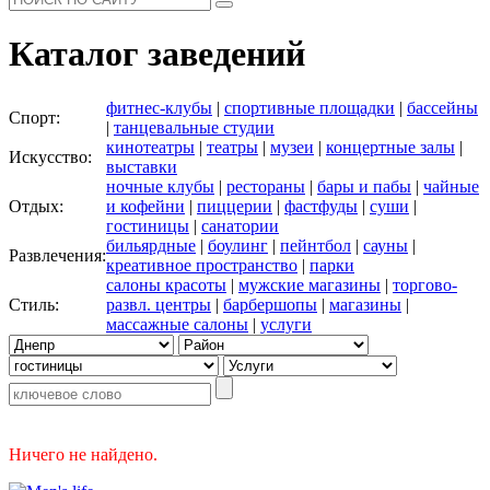
Каталог заведений
фитнес-клубы
|
спортивные площадки
|
бассейны
Спорт:
|
танцевальные студии
кинотеатры
|
театры
|
музеи
|
концертные залы
|
Искусство:
выставки
ночные клубы
|
рестораны
|
бары и пабы
|
чайные
Отдых:
и кофейни
|
пиццерии
|
фастфуды
|
суши
|
гостиницы
|
санатории
бильярдные
|
боулинг
|
пейнтбол
|
сауны
|
Развлечения:
креативное пространство
|
парки
салоны красоты
|
мужские магазины
|
торгово-
Стиль:
развл. центры
|
барбершопы
|
магазины
|
массажные салоны
|
услуги
Ничего не найдено.