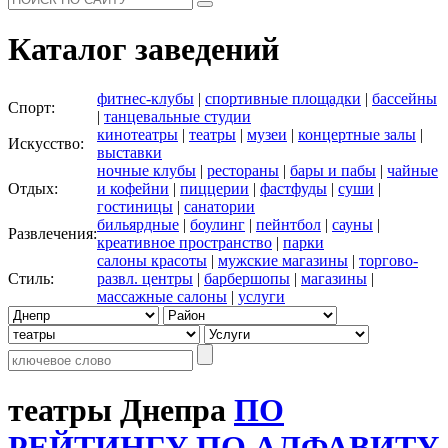
Каталог заведений
фитнес-клубы
|
спортивные площадки
|
бассейны
Спорт:
|
танцевальные студии
кинотеатры
|
театры
|
музеи
|
концертные залы
|
Искусство:
выставки
ночные клубы
|
рестораны
|
бары и пабы
|
чайные
Отдых:
и кофейни
|
пиццерии
|
фастфуды
|
суши
|
гостиницы
|
санатории
бильярдные
|
боулинг
|
пейнтбол
|
сауны
|
Развлечения:
креативное пространство
|
парки
салоны красоты
|
мужские магазины
|
торгово-
Стиль:
развл. центры
|
барбершопы
|
магазины
|
массажные салоны
|
услуги
театры Днепра
ПО
РЕЙТИНГУ
ПО АЛФАВИТУ