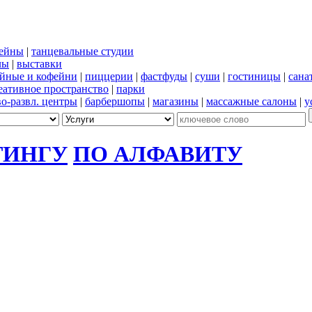
сейны
|
танцевальные студии
лы
|
выставки
йные и кофейни
|
пиццерии
|
фастфуды
|
суши
|
гостиницы
|
сана
еативное пространство
|
парки
во-развл. центры
|
барбершопы
|
магазины
|
массажные салоны
|
у
ТИНГУ
ПО АЛФАВИТУ