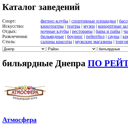
Каталог заведений
Спорт:
фитнес-клубы
|
спортивные площадки
|
бас
Искусство:
кинотеатры
|
театры
|
музеи
|
концертные за
Отдых:
ночные клубы
|
рестораны
|
бары и пабы
|
ча
Развлечения:
бильярдные
|
боулинг
|
пейнтбол
|
сауны
|
кр
Стиль:
салоны красоты
|
мужские магазины
|
торго
бильярдные Днепра
ПО РЕЙ
Атмосфера