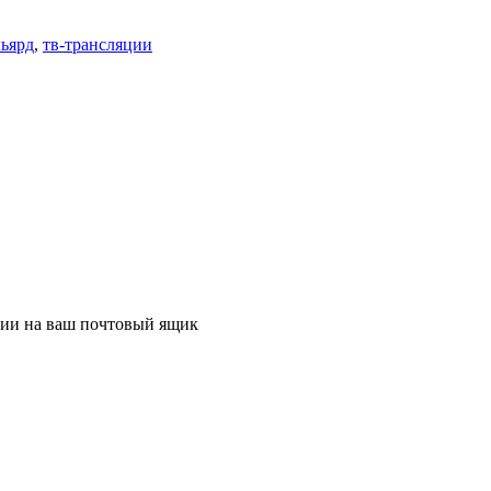
льярд
,
тв-трансляции
ции на ваш почтовый ящик