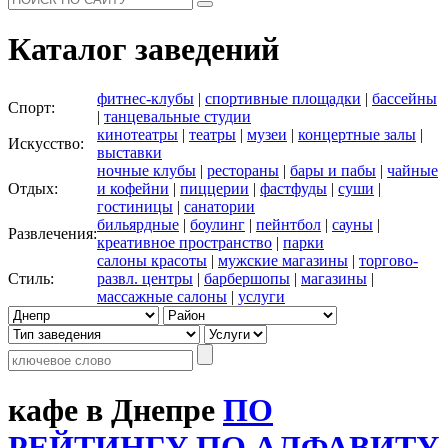
Каталог заведений
фитнес-клубы
|
спортивные площадки
|
бассейны
Спорт:
|
танцевальные студии
кинотеатры
|
театры
|
музеи
|
концертные залы
|
Искусство:
выставки
ночные клубы
|
рестораны
|
бары и пабы
|
чайные
Отдых:
и кофейни
|
пиццерии
|
фастфуды
|
суши
|
гостиницы
|
санатории
бильярдные
|
боулинг
|
пейнтбол
|
сауны
|
Развлечения:
креативное пространство
|
парки
салоны красоты
|
мужские магазины
|
торгово-
Стиль:
развл. центры
|
барбершопы
|
магазины
|
массажные салоны
|
услуги
кафе в Днепре
ПО
РЕЙТИНГУ
ПО АЛФАВИТУ