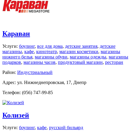
Караван
Услуги:
боулинг
,
все для дома
,
детские занятия
,
детские
магазины
,
кафе
,
кинотеатр
,
магазин косметики
,
магазины
нижнего белья
,
магазины обуви
,
магазины одежды
,
магазины
подарков
,
магазины часов
,
продуктовый магазин
,
ресторан
Район:
Индустриальный
Адрес: ул. Нижнеднепровская, 17, Днепр
Телефон: (056) 747-99-85
Колизей
Услуги:
боулинг
,
кафе
,
русский бильярд