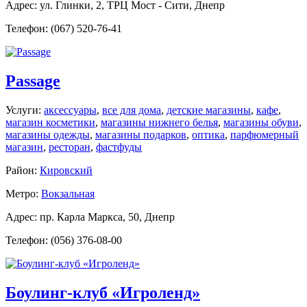
Адрес: ул. Глинки, 2, ТРЦ Мост - Сити, Днепр
Телефон: (067) 520-76-41
Passage
Услуги:
аксессуары
,
все для дома
,
детские магазины
,
кафе
,
магазин косметики
,
магазины нижнего белья
,
магазины обуви
,
магазины одежды
,
магазины подарков
,
оптика
,
парфюмерный
магазин
,
ресторан
,
фастфуды
Район:
Кировский
Метро:
Вокзальная
Адрес: пр. Карла Маркса, 50, Днепр
Телефон: (056) 376-08-00
Боулинг-клуб «Игроленд»