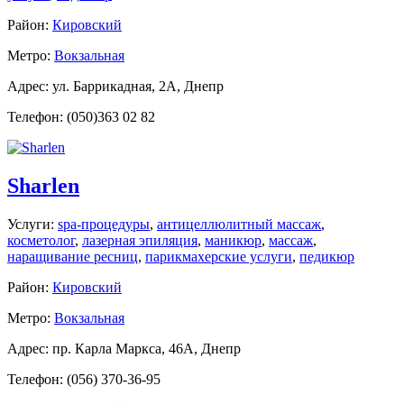
Район:
Кировский
Метро:
Вокзальная
Адрес: ул. Баррикадная, 2А, Днепр
Телефон: (050)363 02 82
Sharlen
Услуги:
spa-процедуры
,
антицеллюлитный массаж
,
косметолог
,
лазерная эпиляция
,
маникюр
,
массаж
,
наращивание ресниц
,
парикмахерские услуги
,
педикюр
Район:
Кировский
Метро:
Вокзальная
Адрес: пр. Карла Маркса, 46А, Днепр
Телефон: (056) 370-36-95