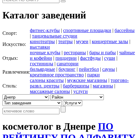
Каталог заведений
фитнес-клубы
|
спортивные площадки
|
бассейны
Спорт:
|
танцевальные студии
кинотеатры
|
театры
|
музеи
|
концертные залы
|
Искусство:
выставки
ночные клубы
|
рестораны
|
бары и пабы
|
чайные
Отдых:
и кофейни
|
пиццерии
|
фастфуды
|
суши
|
гостиницы
|
санатории
бильярдные
|
боулинг
|
пейнтбол
|
сауны
|
Развлечения:
креативное пространство
|
парки
салоны красоты
|
мужские магазины
|
торгово-
Стиль:
развл. центры
|
барбершопы
|
магазины
|
массажные салоны
|
услуги
косметолог в Днепре
ПО
РЕЙТИНГУ
ПО АЛФАВИТУ