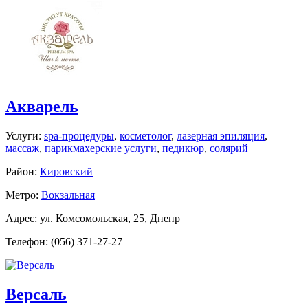
Акварель
Услуги:
spa-процедуры
,
косметолог
,
лазерная эпиляция
,
массаж
,
парикмахерские услуги
,
педикюр
,
солярий
Район:
Кировский
Метро:
Вокзальная
Адрес: ул. Комсомольская, 25, Днепр
Телефон: (056) 371-27-27
Версаль