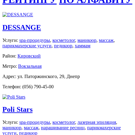
DESSANGE
Услуги:
spa-процедуры
,
косметолог
,
маникюр
,
массаж
,
парикмахерские услуги
,
педикюр
,
хаммам
Район:
Кировский
Метро:
Вокзальная
Адрес: ул. Паторжинского, 29, Днепр
Телефон: (056) 790-45-00
Poli Stars
Услуги:
spa-процедуры
,
косметолог
,
лазерная эпиляция
,
маникюр
,
массаж
,
наращивание ресниц
,
парикмахерские
услуги
,
педикюр