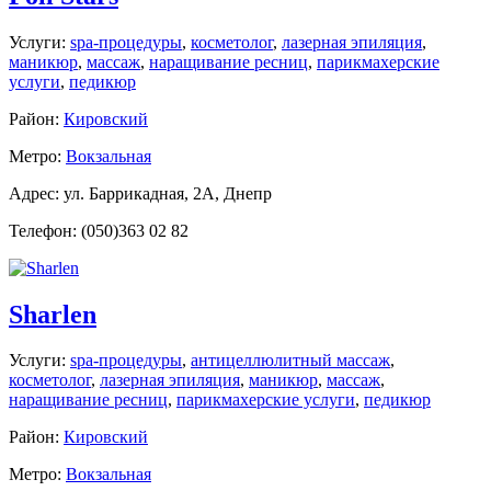
Услуги:
spa-процедуры
,
косметолог
,
лазерная эпиляция
,
маникюр
,
массаж
,
наращивание ресниц
,
парикмахерские
услуги
,
педикюр
Район:
Кировский
Метро:
Вокзальная
Адрес: ул. Баррикадная, 2А, Днепр
Телефон: (050)363 02 82
Sharlen
Услуги:
spa-процедуры
,
антицеллюлитный массаж
,
косметолог
,
лазерная эпиляция
,
маникюр
,
массаж
,
наращивание ресниц
,
парикмахерские услуги
,
педикюр
Район:
Кировский
Метро:
Вокзальная