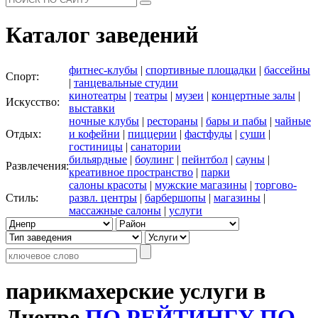
Каталог заведений
фитнес-клубы
|
спортивные площадки
|
бассейны
Спорт:
|
танцевальные студии
кинотеатры
|
театры
|
музеи
|
концертные залы
|
Искусство:
выставки
ночные клубы
|
рестораны
|
бары и пабы
|
чайные
Отдых:
и кофейни
|
пиццерии
|
фастфуды
|
суши
|
гостиницы
|
санатории
бильярдные
|
боулинг
|
пейнтбол
|
сауны
|
Развлечения:
креативное пространство
|
парки
салоны красоты
|
мужские магазины
|
торгово-
Стиль:
развл. центры
|
барбершопы
|
магазины
|
массажные салоны
|
услуги
парикмахерские услуги в
Днепре
ПО РЕЙТИНГУ
ПО