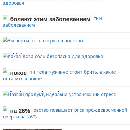
Люди с лишним весом чаще
ЗДОРОВЫЙ ОБРАЗ ЖИЗНИ
болеют этим заболеванием
Эксперты: есть сверчков
НОВОСТИ
полезно
Какая доза соли безопасна для
НОВОСТИ
здоровья
Какие части тела мужчине стоит
брить, а какие – оставить в
НОВОСТИ
покое
Назван продукт, идеально
УХОД ЗА СОБОЙ
устраняющий стресс
Раннее отцовство повышает
риск преждевременной смерти
НОВОСТИ
на 26%
НОВОСТИ