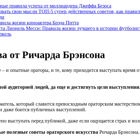
ные правила успеха от миллиардера Джеффа Безоса
ТОП-5 супер действенных советов, как прави
ди
вила жизни киноактера Брэда Питта
Лионель Месси: Правила жизни лучшего в истории футболис
ркель
ва от Ричарда Брэнсона
 и опытные ораторы, и те, кому приходится выступать время о
ой аудиторией людей, да еще и достигнуть цели выступления
атель, который славится превосходным ораторским мастерством
 и даже боится публичных выступлений.
рено выступать перед публикой, даже если ощущается страх и во
ые полезные советы ораторского искусства
Ричарда Брэнсона.