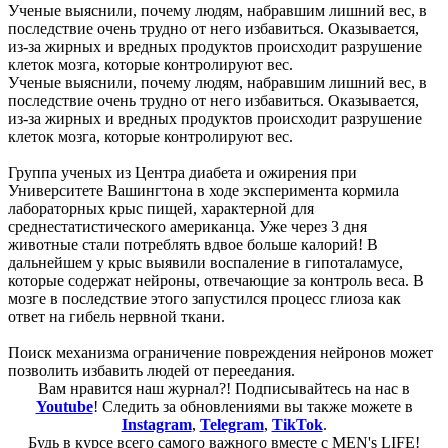
Ученые выяснили, почему людям, набравшим лишний вес, в
последствие очень трудно от него избавиться. Оказывается,
из-за жирных и вредных продуктов происходит разрушение
клеток мозга, которые контролируют вес.
Ученые выяснили, почему людям, набравшим лишний вес, в
последствие очень трудно от него избавиться. Оказывается,
из-за жирных и вредных продуктов происходит разрушение
клеток мозга, которые контролируют вес.
Группа ученых из Центра диабета и ожирения при
Университете Вашингтона в ходе эксперимента кормила
лабораторных крыс пищей, характерной для
среднестатистического американца. Уже через 3 дня
животные стали потреблять вдвое больше калорий! В
дальнейшем у крыс выявили воспаление в гипоталамусе,
которые содержат нейроны, отвечающие за контроль веса. В
мозге в последствие этого запустился процесс глиоза как
ответ на гибель нервной ткани.
Поиск механизма ограничение повреждения нейронов может
позволить избавить людей от переедания.
Вам нравится наш журнал?! Подписывайтесь на нас в
Youtube
! Следить за обновлениями вы также можете в
Instagram
,
Telegram
,
TikTok
.
Будь в курсе всего самого важного вместе с MEN's LIFE!