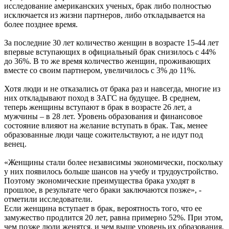
исследование американских ученых, брак либо полностью
исключается из жизни партнеров, либо откладывается на
более позднее время.
За последние 30 лет количество женщин в возрасте 15-44 лет
впервые вступающих в официальный брак снизилось с 44%
до 36%. В то же время количество женщин, проживающих
вместе со своим партнером, увеличилось с 3% до 11%.
Хотя люди и не отказались от брака раз и навсегда, многие из
них откладывают поход в ЗАГС на будущее. В среднем,
теперь женщины вступают в брак в возрасте 26 лет, а
мужчины – в 28 лет. Уровень образования и финансовое
состояние влияют на желание вступать в брак. Так, менее
образованные люди чаще сожительствуют, а не идут под
венец.
«Женщины стали более независимы экономически, поскольку
у них появилось больше шансов на учебу и трудоустройство.
Поэтому экономические преимущества брака уходят в
прошлое, в результате чего браки заключаются позже», -
отметили исследователи.
Если женщина вступает в брак, вероятность того, что ее
замужество продлится 20 лет, равна примерно 52%. При этом,
чем позже люди женятся, и чем выше уровень их образования,