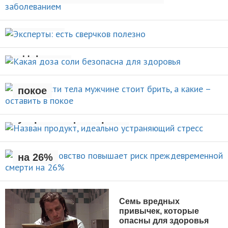
Эксперты: есть сверчков
НОВОСТИ
полезно
Какая доза соли безопасна для
НОВОСТИ
здоровья
Какие части тела мужчине стоит
брить, а какие – оставить в
НОВОСТИ
покое
Назван продукт, идеально
УХОД ЗА СОБОЙ
устраняющий стресс
Раннее отцовство повышает
риск преждевременной смерти
НОВОСТИ
на 26%
НОВОСТИ
Семь вредных
привычек, которые
опасны для здоровья