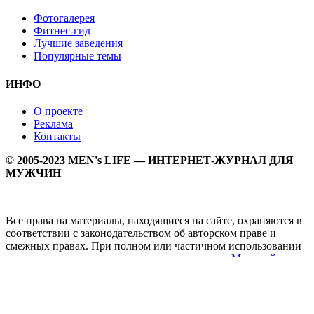
Фотогалерея
Фитнес-гид
Лучшие заведения
Популярные темы
ИНФО
О проекте
Реклама
Контакты
© 2005-2023 MEN's LIFE — ИНТЕРНЕТ-ЖУРНАЛ ДЛЯ
МУЖЧИН
Все права на материалы, находящиеся на сайте, охраняются в
соответствии с законодательством об авторском праве и
смежных правах. При полном или частичном использовании
материалов прямая активная гипперссылка на
Мужской
журнал MEN's LIFE
обязательна.
MEN's LIFE - интернет-журнал для мужчин, который
заслуженно входит в ТОП лучших мужских журналов и