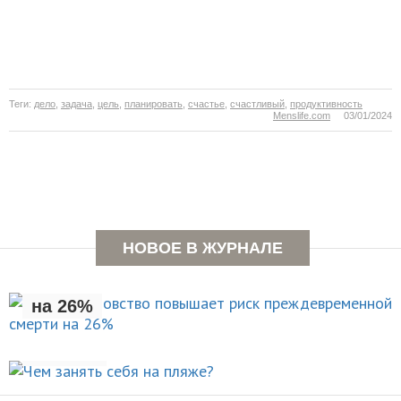
Теги:
дело
,
задача
,
цель
,
планировать
,
счастье
,
счастливый
,
продуктивность
Menslife.com
03/01/2024
Раннее отцовство повышает
НОВОЕ В ЖУРНАЛЕ
риск преждевременной смерти
на 26%
Чем занять себя на
НОВОСТИ
пляже?
Рождение ребенка негативно
АКТИВНЫЙ ОТДЫХ