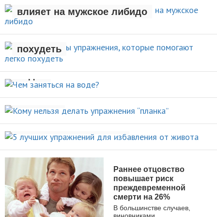
влияет на мужское либидо
Стали известны упражнения,
которые помогают легко
НОВОСТИ
похудеть
Чем заняться на
НОВОСТИ
воде?
Кому нельзя делать упражнения
ВИДЫ СПОРТА
“планка”
5 лучших упражнений для
НОВОСТИ
избавления от живота
ПОХУДЕНИЕ
Раннее отцовство
повышает риск
преждевременной
смерти на 26%
В большинстве случаев,
виновниками