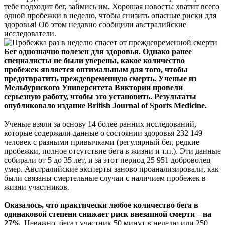
тебе подходит бег, займись им. Хорошая новость: хватит всего
одной пробежки в неделю, чтобы снизить опасные риски для
здоровья! Об этом недавно сообщили австралийские
исследователи.
Бег однозначно полезен для здоровья. Однако ранее
специалисты не были уверены, какое количество
пробежек является оптимальным для того, чтобы
предотвратить преждевременную смерть. Ученые из
Мельбурнского Университета Виктории провели
серьезную работу, чтобы это установить. Результаты
опубликовало издание British Journal of Sports Medicine.
Ученые взяли за основу 14 более ранних исследований,
которые содержали данные о состоянии здоровья 232 149
человек с разными привычками (регулярный бег, редкие
пробежки, полное отсутствие бега в жизни и т.п.). Эти данные
собирали от 5 до 35 лет, и за этот период 25 951 доброволец
умер. Австралийские эксперты заново проанализировали, как
были связаны смертельные случаи с наличием пробежек в
жизни участников.
Оказалось, что практически любое количество бега в
одинаковой степени снижает риск внезапной смерти – на
27%
. Неважно, бегал участник 50 минут в неделю или 250,