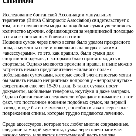
Исследование британской Ассоциации мануальных
терапевтов (British Chiropractic Association) свидетельствует о
том, что с появлением моды на подобные сумки увеличилось
количество мужчин, обращающихся за медицинской помощью
в связи с постоянным болями в спине.
Ношение сумок через плечо всегда было уделом прекрасного
пола, а мужчины если и появлялись на людях с такими
«аксессуарами», то это, как правило, были сумки для
спортивной одежды, с которыми было принято ходить в
спортзалы. Однако меняются времена и нравы, и ныне можно
встретить немало представителей «сильного пола» с
небольшими сумочками, которые своей элегантностью могли
бы вызвать немало неприятных вопросов у «непродвинутых»
сверстников еще лет 15-20 назад. В таких сумках носят
документы, мобильные телефоны, ноутбуки и даже завтраки.
Однако британские исследователи обращают внимание на тот
факт, что постоянное ношение подобных сумок, на первый
взгляд, вроде бы и не тяжелых, способно вызвать серьезные
повреждения спины, которые трудно поддаются лечению.
Среди аксессуаров, которые так любят многие современные,
следящие за модой мужчины, сумка через плечо занимает
важное место, и является неотъемлемой часть имиджа