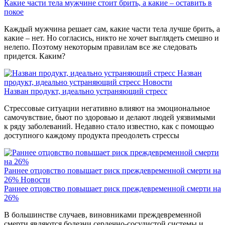
Какие части тела мужчине стоит брить, а какие – оставить в
покое
Каждый мужчина решает сам, какие части тела лучше брить, а
какие – нет. Но согласись, никто не хочет выглядеть смешно и
нелепо. Поэтому некоторым правилам все же следовать
придется. Каким?
Назван
продукт, идеально устраняющий стресс
Новости
Назван продукт, идеально устраняющий стресс
Стрессовые ситуации негативно влияют на эмоциональное
самочувствие, бьют по здоровью и делают людей уязвимыми
к ряду заболеваний. Недавно стало известно, как с помощью
доступного каждому продукта преодолеть стрессы
Раннее отцовство повышает риск преждевременной смерти на
26%
Новости
Раннее отцовство повышает риск преждевременной смерти на
26%
В большинстве случаев, виновниками преждевременной
смерти являются болезни сердечно-сосудистой системы и