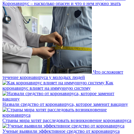
Коронавирус – насколько опасен и что о нем нужно знать
Что осложняет
течение коронавируса у молодых людей
Как
коронавирус влияет на иммунную систему
Назвали средство от коронавируса, которое заменит вакцину
Страны мира хотят расследовать возникновение коронавируса
Ученые выявили эффективное средство от коронавируса