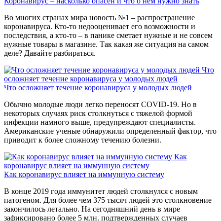
Коронавирус – насколько опасен и что о нем нужно знать
Во многих странах мира новость №1 – распространение
коронавируса. Кто-то недооценивает его возможности и
последствия, а кто-то – в панике сметает нужные и не совсем
нужные товары в магазине. Так какая же ситуация на самом
деле? Давайте разбираться.
Что
осложняет течение коронавируса у молодых людей
Что осложняет течение коронавируса у молодых людей
Обычно молодые люди легко переносят COVID-19. Но в
некоторых случаях риск столкнуться с тяжелой формой
инфекции намного выше, предупреждают специалисты.
Американские ученые обнаружили определенный фактор, что
приводит к более сложному течению болезни.
Как
коронавирус влияет на иммунную систему
Как коронавирус влияет на иммунную систему
В конце 2019 года иммунитет людей столкнулся с новым
патогеном. Для более чем 375 тысяч людей это столкновение
закончилось летально. На сегодняшний день в мире
зафиксировано более 5 млн. подтвержденных случаев