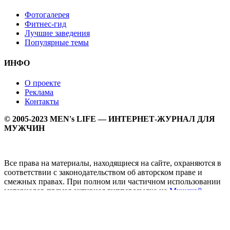
Фотогалерея
Фитнес-гид
Лучшие заведения
Популярные темы
ИНФО
О проекте
Реклама
Контакты
© 2005-2023 MEN's LIFE — ИНТЕРНЕТ-ЖУРНАЛ ДЛЯ
МУЖЧИН
Все права на материалы, находящиеся на сайте, охраняются в
соответствии с законодательством об авторском праве и
смежных правах. При полном или частичном использовании
материалов прямая активная гипперссылка на
Мужской
журнал MEN's LIFE
обязательна.
MEN's LIFE - интернет-журнал для мужчин, который
заслуженно входит в ТОП лучших мужских журналов и