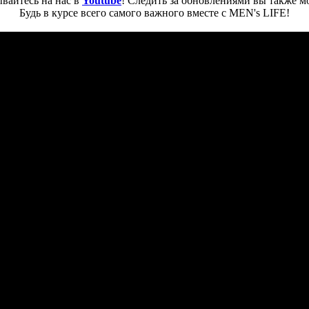
вайтесь на нас в
Youtube
! Следить за обновлениями вы также м
Будь в курсе всего самого важного вместе с MEN's LIFE!