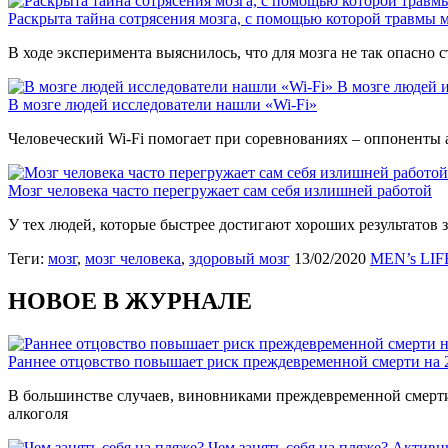
Раскрыта тайна сотрясения мозга, с помощью которой травмы 
В ходе эксперимента выяснилось, что для мозга не так опасно 
В мозге людей 
В мозге людей исследователи нашли «Wi-Fi»
Человеческий Wi-Fi помогает при соревнованиях – оппоненты
Мозг человека часто перегружает сам себя излишней работой
У тех людей, которые быстрее достигают хороших результатов 
Теги:
мозг
,
мозг человека
,
здоровый мозг
13/02/2020
MEN’s LIF
НОВОЕ В ЖУРНАЛЕ
Раннее отцовство повышает риск преждевременной смерти на
В большинстве случаев, виновниками преждевременной смерти 
алкоголя
Чем занять себя на пляже?
Активн