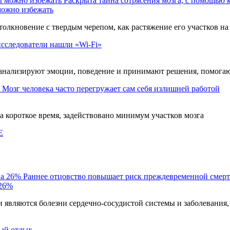
Раскрыта тайна сотрясения мозга, с помощью
можно избежать
столкновение с твердым черепом, как растяжение его участков на
исследователи нашли «Wi-Fi»
 анализируют эмоции, поведение и принимают решения, помога
Мозг человека часто перегружает сам себя излишней работой
за короткое время, задействовано минимум участков мозга
E
Раннее отцовство повышает риск преждевременной смерт
 26%
являются болезни сердечно-сосудистой системы и заболевания,
ый отдых