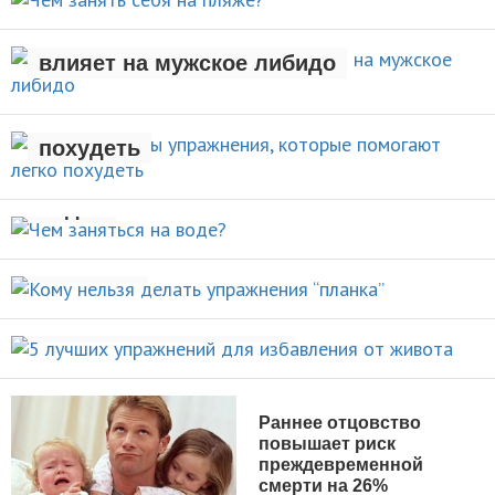
Рождение ребенка негативно
АКТИВНЫЙ ОТДЫХ
влияет на мужское либидо
Стали известны упражнения,
которые помогают легко
НОВОСТИ
похудеть
Чем заняться на
НОВОСТИ
воде?
Кому нельзя делать упражнения
ВИДЫ СПОРТА
“планка”
5 лучших упражнений для
НОВОСТИ
избавления от живота
ПОХУДЕНИЕ
Раннее отцовство
повышает риск
преждевременной
смерти на 26%