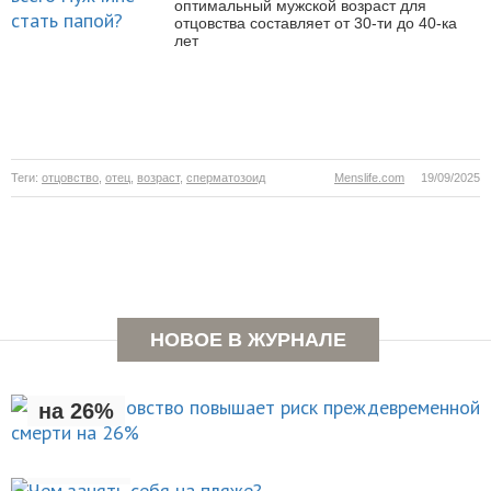
оптимальный мужской возраст для
отцовства составляет от 30-ти до 40-ка
лет
Теги:
отцовство
,
отец
,
возраст
,
сперматозоид
Menslife.com
19/09/2025
Раннее отцовство повышает
НОВОЕ В ЖУРНАЛЕ
риск преждевременной смерти
на 26%
Чем занять себя на
НОВОСТИ
пляже?