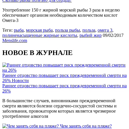
Сколько рыбы полезно для сердца?
Употребление 150 г жирной морской рыбы 3 раза в неделю
обеспечивает организм необходимым количеством кислот
Омега-3
Теги:
рыба
,
морская рыба
,
польза рыбы
,
польза
,
омега 3
,
полиненасыщенные жирные кислоты
,
рыбий жир
09/02/2017
Menslife.com
НОВОЕ В ЖУРНАЛЕ
Раннее отцовство повышает риск преждевременной смерти на
26%
Новости
Раннее отцовство повышает риск преждевременной смерти на
26%
В большинстве случаев, виновниками преждевременной
смерти являются болезни сердечно-сосудистой системы и
заболевания, провокатором которых является чрезмерное
употребление алкоголя
Чем занять себя на пляже?