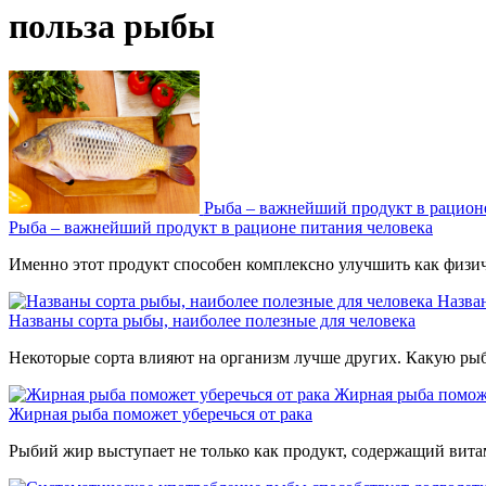
польза рыбы
Рыба – важнейший продукт в рацион
Рыба – важнейший продукт в рационе питания человека
Именно этот продукт способен комплексно улучшить как физиче
Назван
Названы сорта рыбы, наиболее полезные для человека
Некоторые сорта влияют на организм лучше других. Какую рыбу
Жирная рыба поможе
Жирная рыба поможет уберечься от рака
Рыбий жир выступает не только как продукт, содержащий вит