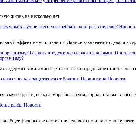
Систематическое употребление рыбы способствует долголет
кую жизнь на несколько лет
чему рыбу лучше всего употреблять один раз в неделю?
Новост
ельный эффект не усиливается. Данное заключение сделали аме
В каких продуктах содержится витамин D и для ч
 организму?
ах содержится витамин D, что он собой представляет и для чего
о известно, как защититься от болезни Паркинсона
Новости
 в мясе трески, сельди, морского окуня, карпа, а также в лосо
йства рыбы
Новости
на общее физическое состояние человека но и на его интеллект.