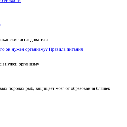
ию
Новости
и
риканские исследователи
его он нужен организму?
Правила питания
 он нужен организму
севых породах рыб, защищает мозг от образования бляшек