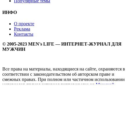
Популярные темы
ИНФО
О проекте
Реклама
Контакты
© 2005-2023 MEN's LIFE — ИНТЕРНЕТ-ЖУРНАЛ ДЛЯ
МУЖЧИН
Все права на материалы, находящиеся на сайте, охраняются в
соответствии с законодательством об авторском праве и
смежных правах. При полном или частичном использовании
материалов прямая активная гипперссылка на
Мужской
журнал MEN's LIFE
обязательна.
MEN's LIFE - интернет-журнал для мужчин, который
заслуженно входит в ТОП лучших мужских журналов и
порталов. Ежедневно самое важное на самые волнующие
мужскую аудиторию темы - здоровый образ жизни, секс и
отношения, правила питания и диеты, фитнес и тренировки,
мужская мода и мужской стиль, карьера и деньги, мужской