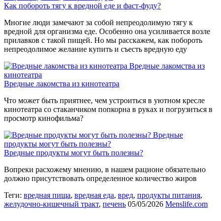
Как побороть тягу к вредной еде и фаст-фуду?
Многие люди замечают за собой непреодолимую тягу к
вредной для организма еде. Особенно она усиливается возле
прилавков с такой пищей. Но мы расскажем, как побороть
непреодолимое желание купить и съесть вредную еду
Вредные лакомства из
кинотеатра
Вредные лакомства из кинотеатра
Что может быть приятнее, чем устроиться в уютном кресле
кинотеатра со стаканчиком попкорна в руках и погрузиться в
просмотр кинофильма?
Вредные
продукты могут быть полезны?
Вредные продукты могут быть полезны?
Вопреки расхожему мнению, в нашем рационе обязательно
должно присутствовать определенное количество жиров
Теги:
вредная пища
,
вредная еда
,
вред
,
продукты питания
,
желудочно-кишечный тракт
,
печень
05/05/2026
Menslife.com