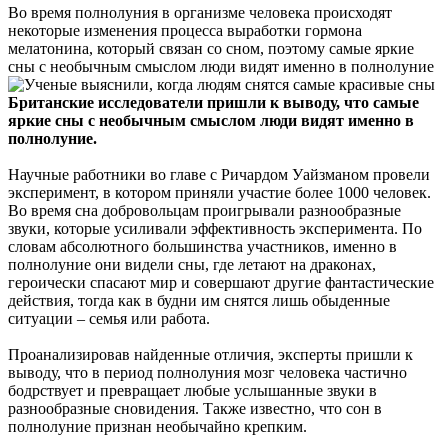
Во время полнолуния в организме человека происходят
некоторые изменения процесса выработки гормона
мелатонина, который связан со сном, поэтому самые яркие
сны с необычным смыслом люди видят именно в полнолуние
Британские исследователи пришли к выводу, что самые
яркие сны с необычным смыслом люди видят именно в
полнолуние.
Научные работники во главе с Ричардом Уайзманом провели
эксперимент, в котором приняли участие более 1000 человек.
Во время сна добровольцам проигрывали разнообразные
звуки, которые усиливали эффективность эксперимента. По
словам абсолютного большинства участников, именно в
полнолуние они видели сны, где летают на драконах,
героически спасают мир и совершают другие фантастические
действия, тогда как в будни им снятся лишь обыденные
ситуации – семья или работа.
Проанализировав найденные отличия, эксперты пришли к
выводу, что в период полнолуния мозг человека частично
бодрствует и превращает любые услышанные звуки в
разнообразные сновидения. Также известно, что сон в
полнолуние признан необычайно крепким.