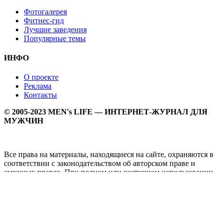
Фотогалерея
Фитнес-гид
Лучшие заведения
Популярные темы
ИНФО
О проекте
Реклама
Контакты
© 2005-2023 MEN's LIFE — ИНТЕРНЕТ-ЖУРНАЛ ДЛЯ
МУЖЧИН
Все права на материалы, находящиеся на сайте, охраняются в
соответствии с законодательством об авторском праве и
смежных правах. При полном или частичном использовании
материалов прямая активная гипперссылка на
Мужской
журнал MEN's LIFE
обязательна.
MEN's LIFE - интернет-журнал для мужчин, который
заслуженно входит в ТОП лучших мужских журналов и