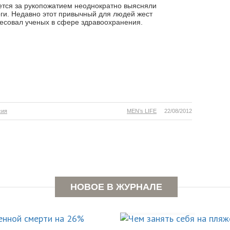
ется за рукопожатием неоднократно выясняли
ги. Недавно этот привычный для людей жест
есовал ученых в сфере здравоохранения.
сия
MEN’s LIFE
22/08/2012
ышает
АКТИВНЫЙ ОТДЫХ
 смерти
Чем занять 
НОВОЕ В ЖУРНАЛЕ
пляже?