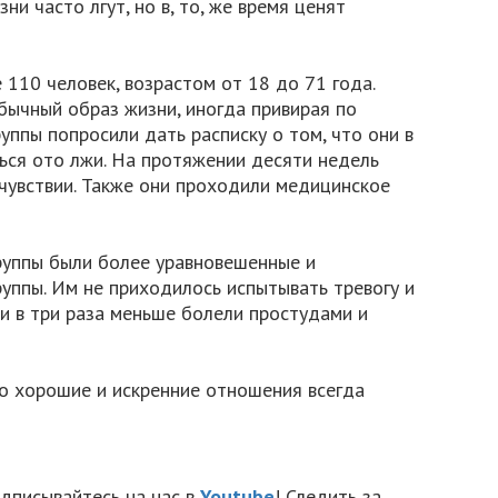
ни часто лгут, но в, то, же время ценят
е 110
человек, возрастом
от 18 до
71 года
.
обычный образ жизни, иногда привирая по
руппы попросили дать расписку о том, что они в
ься ото лжи. На протяжении десяти недель
чувствии. Также они проходили медицинское
группы были более уравновешенные и
руппы. Им не приходилось испытывать тревогу и
ни в три раза меньше болели простудами и
то хорошие и искренние отношения всегда
дписывайтесь на нас в
Youtube
! Следить за