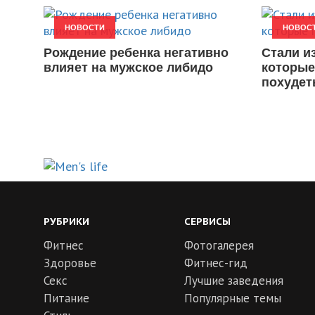
НОВОСТИ
НОВОС
Рождение ребенка негативно
Стали и
влияет на мужское либидо
которые
похудет
РУБРИКИ
СЕРВИСЫ
Фитнес
Фотогалерея
Здоровье
Фитнес-гид
Секс
Лучшие заведения
Питание
Популярные темы