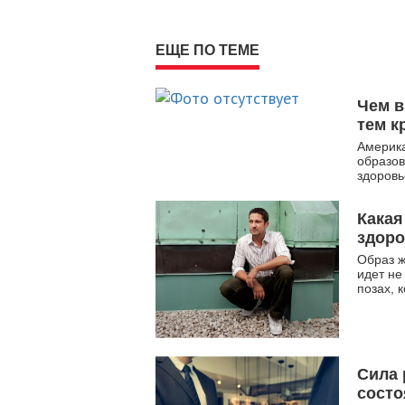
ЕЩЕ ПО ТЕМЕ
Чем в
тем к
Америка
образов
здоров
Какая
здор
Образ ж
идет не
позах, 
Сила 
состо