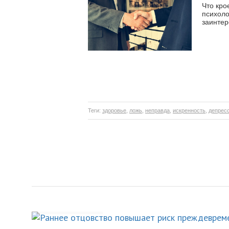
Что кро
психоло
заинтер
Теги:
здоровье
,
ложь
,
неправда
,
искренность
,
депрес
НОВОСТИ
Раннее отцовство пов
риск преждевременной
на 26%