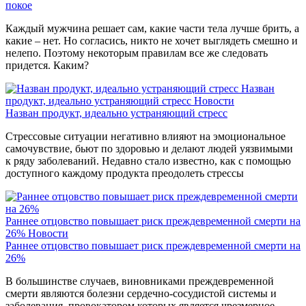
покое
Каждый мужчина решает сам, какие части тела лучше брить, а
какие – нет. Но согласись, никто не хочет выглядеть смешно и
нелепо. Поэтому некоторым правилам все же следовать
придется. Каким?
Назван
продукт, идеально устраняющий стресс
Новости
Назван продукт, идеально устраняющий стресс
Стрессовые ситуации негативно влияют на эмоциональное
самочувствие, бьют по здоровью и делают людей уязвимыми
к ряду заболеваний. Недавно стало известно, как с помощью
доступного каждому продукта преодолеть стрессы
Раннее отцовство повышает риск преждевременной смерти на
26%
Новости
Раннее отцовство повышает риск преждевременной смерти на
26%
В большинстве случаев, виновниками преждевременной
смерти являются болезни сердечно-сосудистой системы и
заболевания, провокатором которых является чрезмерное