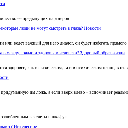
сти
личество её предыдущих партнеров
екоторые люди не могут смотреть в глаза?
Новости
и или ведет важный для него диалог, он будет избегать прямого
вязь между ложью и здоровьем человека?
Здоровый образ жизни
ся здоровее, как в физическом, та и в психическом плане, в отли
ости
 придуманную им ложь, а если вверх влево – вспоминает реальн
возлюбленным «скелеты в шкафу»
ывают?
Интересное