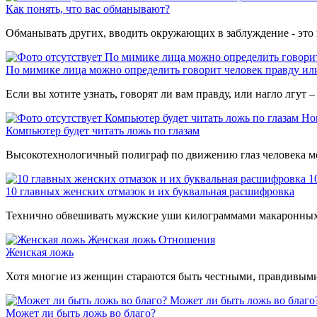
Как понять, что вас обманывают?
Обманывать других, вводить окружающих в заблуждение - это ц
По мимике лица можно определить говорит
По мимике лица можно определить говорит человек правду ил
Если вы хотите узнать, говорят ли вам правду, или нагло лгут
Компьютер будет читать ложь по глазам
Но
Компьютер будет читать ложь по глазам
Высокотехнологичный полиграф по движению глаз человека мо
1
10 главных женских отмазок и их буквальная расшифровка
Технично обвешивать мужские уши килограммами макаронных 
Женская ложь
Отношения
Женская ложь
Хотя многие из женщин стараются быть честными, правдивыми и
Может ли быть ложь во благо
Может ли быть ложь во благо?