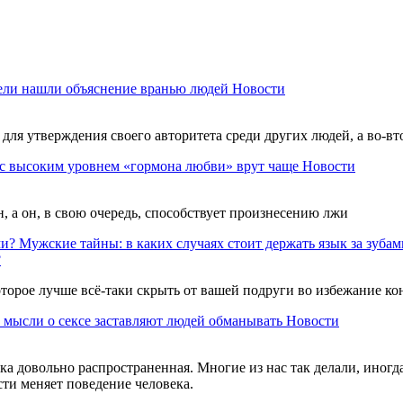
ели нашли объяснение вранью людей
Новости
для утверждения своего авторитета среди других людей, а во-в
с высоким уровнем «гормона любви» врут чаще
Новости
 а он, в свою очередь, способствует произнесению лжи
Мужские тайны: в каких случаях стоит держать язык за зубам
?
оторое лучше всё-таки скрыть от вашей подруги во избежание к
 мысли о сексе заставляют людей обманывать
Новости
 довольно распространенная. Многие из нас так делали, иногда
ти меняет поведение человека.