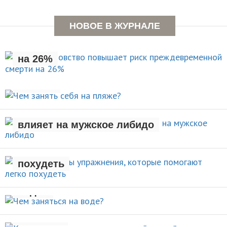
Раннее отцовство повышает
НОВОЕ В ЖУРНАЛЕ
риск преждевременной смерти
на 26%
Чем занять себя на
НОВОСТИ
пляже?
Рождение ребенка негативно
АКТИВНЫЙ ОТДЫХ
влияет на мужское либидо
Стали известны упражнения,
которые помогают легко
НОВОСТИ
похудеть
Чем заняться на
НОВОСТИ
воде?
Кому нельзя делать упражнения
ВИДЫ СПОРТА
“планка”