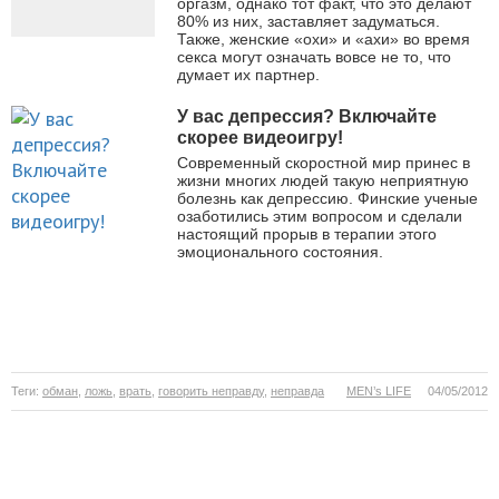
оргазм, однако тот факт, что это делают
80% из них, заставляет задуматься.
Также, женские «охи» и «ахи» во время
секса могут означать вовсе не то, что
думает их партнер.
У вас депрессия? Включайте
скорее видеоигру!
Современный скоростной мир принес в
жизни многих людей такую неприятную
болезнь как депрессию. Финские ученые
озаботились этим вопросом и сделали
настоящий прорыв в терапии этого
эмоционального состояния.
Теги:
обман
,
ложь
,
врать
,
говорить неправду
,
неправда
MEN’s LIFE
04/05/2012