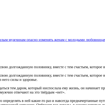
лым мужчинам опасно изменять женам с молодыми любовница
я свою долгожданную половинку, вместе с тем счастьем, которое 
я свою долгожданную половинку, вместе с тем счастьем, которое 
з него силы и здоровье.
ждаться тем даром, который ниспослала ему жизнь, он начинает 
 мужчин отвечают на это твёрдым «нет».
о определять в ней какие-то раз и навсегда предначертанные пу
я в стрессовой ситуации. Отбросив все доводы, в основе которы