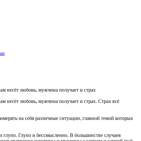
ми
нам несёт любовь, мужчина получает и страх
нам несёт любовь, мужчина получает и страх. Страх всё
примерять на себя различные ситуации, главной темой которых
ти глупо. Глупо и бессмысленно. В большинстве случаев
х лежит сравнение женщины и мужчины с самцом и самкой (всё-