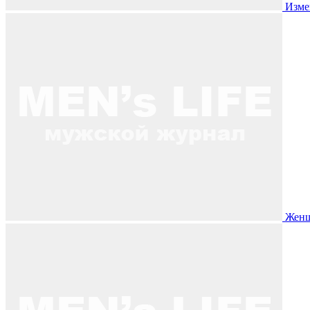
Изме
Женщ