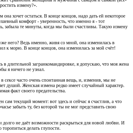
ростить измену?».
м она хочет остаться. В конце концов, надо дать ей некоторое
ушевный комфорт - уверенность, что именно я - тот
вь, забыла те минуты, когда мы были счастливы. Такую измену
же него? Ведь именно, живя со мной, она изменилась в
ил к морю. В конце концов, она изменилась за мой счёт!
ь в длительной загранкомандировке, я допускаю, что моя жена
обы я ничего не узнал.
в сексе часто очень спонтанная вещь, и, изменив, мы не
ет душой. Женская измена редко имеет случайный характер.
имая факт своего предательства.
 сам текущий момент: вот здесь и сейчас я счастлив, а что
сье забыть ту, без которой ты не мог представить свою
 и долго не даёт возможности раскрыться для новой любви. И
о торопиться делать глупости.