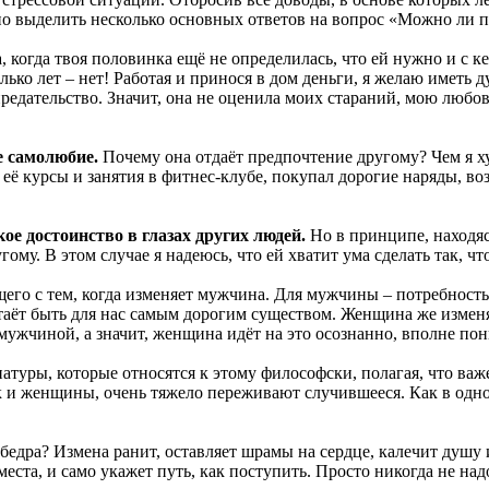
о выделить несколько основных ответов на вопрос «Можно ли п
, когда твоя половинка ещё не определилась, что ей нужно и с ке
лько лет – нет! Работая и принося в дом деньги, я желаю иметь д
предательство. Значит, она не оценила моих стараний, мою любо
е самолюбие.
Почему она отдаёт предпочтение другому? Чем я ху
её курсы и занятия в фитнес-клубе, покупал дорогие наряды, воз
ое достоинство в глазах других людей.
Но в принципе, находяс
ому. В этом случае я надеюсь, что ей хватит ума сделать так, чт
его с тем, когда изменяет мужчина. Для мужчины – потребность 
аёт быть для нас самым дорогим существом. Женщина же изменя
мужчиной, а значит, женщина идёт на это осознанно, вполне пон
туры, которые относятся к этому философски, полагая, что важен
 и женщины, очень тяжело переживают случившееся. Как в одноча
 бедра? Измена ранит, оставляет шрамы на сердце, калечит душу
места, и само укажет путь, как поступить. Просто никогда не над