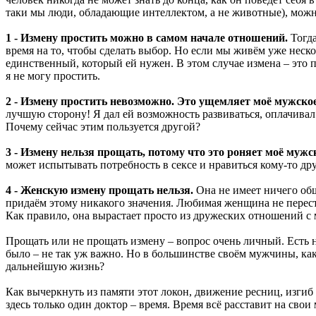
таки мы люди, обладающие интеллектом, а не животные), можн
1 - Измену простить можно в самом начале отношений.
Тогда
время на то, чтобы сделать выбор. Но если мы живём уже неско
единственный, который ей нужен. В этом случае измена – это 
я не могу простить.
2 - Измену простить невозможно. Это ущемляет моё мужско
лучшую сторону! Я дал ей возможность развиваться, оплачивал 
Почему сейчас этим пользуется другой?
3 - Измену нельзя прощать, потому что это роняет моё мужск
может испытывать потребность в сексе и нравиться кому-то друг
4 - Женскую измену прощать нельзя.
Она не имеет ничего общ
придаём этому никакого значения. Любимая женщина не перест
Как правило, она вырастает просто из дружеских отношений с 
Прощать или не прощать измену – вопрос очень личный. Есть на
было – не так уж важно. Но в большинстве своём мужчины, как
дальнейшую жизнь?
Как вычеркнуть из памяти этот локон, движение ресниц, изгиб
здесь только один доктор – время. Время всё расставит на свои 