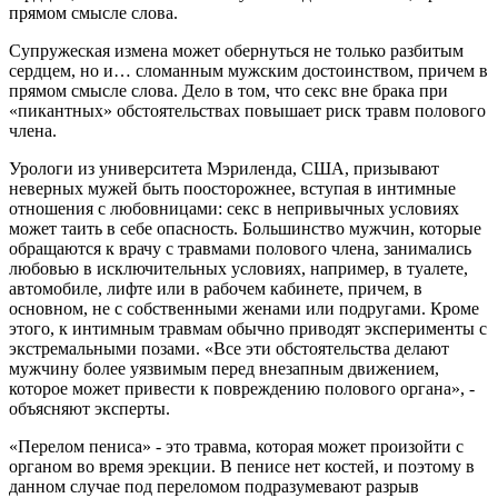
прямом смысле слова.
Супружеская измена может обернуться не только разбитым
сердцем, но и… сломанным мужским достоинством, причем в
прямом смысле слова. Дело в том, что секс вне брака при
«пикантных» обстоятельствах повышает риск травм полового
члена.
Урологи из университета Мэриленда, США, призывают
неверных мужей быть поосторожнее, вступая в интимные
отношения с любовницами: секс в непривычных условиях
может таить в себе опасность. Большинство мужчин, которые
обращаются к врачу с травмами полового члена, занимались
любовью в исключительных условиях, например, в туалете,
автомобиле, лифте или в рабочем кабинете, причем, в
основном, не с собственными женами или подругами. Кроме
этого, к интимным травмам обычно приводят эксперименты с
экстремальными позами. «Все эти обстоятельства делают
мужчину более уязвимым перед внезапным движением,
которое может привести к повреждению полового органа», -
объясняют эксперты.
«Перелом пениса» - это травма, которая может произойти с
органом во время эрекции. В пенисе нет костей, и поэтому в
данном случае под переломом подразумевают разрыв