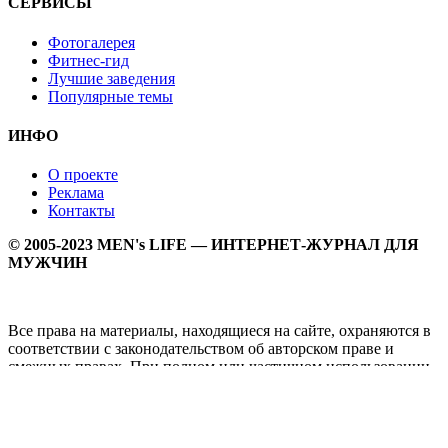
СЕРВИСЫ
Фотогалерея
Фитнес-гид
Лучшие заведения
Популярные темы
ИНФО
О проекте
Реклама
Контакты
© 2005-2023 MEN's LIFE — ИНТЕРНЕТ-ЖУРНАЛ ДЛЯ
МУЖЧИН
Все права на материалы, находящиеся на сайте, охраняются в
соответствии с законодательством об авторском праве и
смежных правах. При полном или частичном использовании
материалов прямая активная гипперссылка на
Мужской
журнал MEN's LIFE
обязательна.
MEN's LIFE - интернет-журнал для мужчин, который