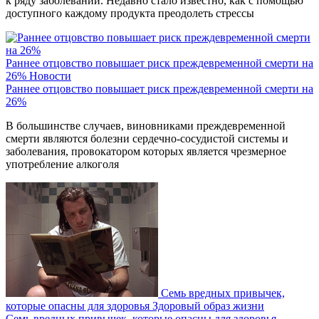
к ряду заболеваний. Недавно стало известно, как с помощью
доступного каждому продукта преодолеть стрессы
Раннее отцовство повышает риск преждевременной смерти на
26%
Новости
Раннее отцовство повышает риск преждевременной смерти на
26%
В большинстве случаев, виновниками преждевременной
смерти являются болезни сердечно-сосудистой системы и
заболевания, провокатором которых является чрезмерное
употребление алкоголя
Семь вредных привычек,
которые опасны для здоровья
Здоровый образ жизни
Семь вредных привычек, которые опасны для здоровья