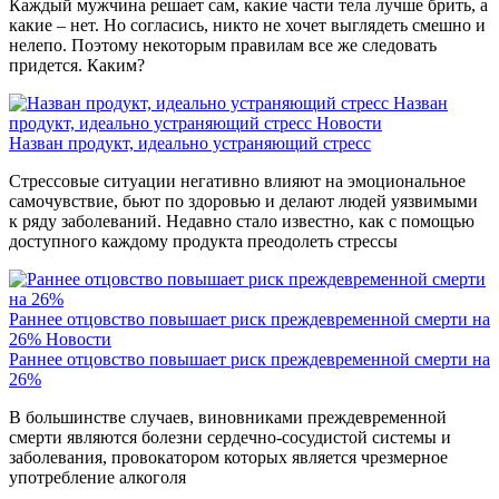
Каждый мужчина решает сам, какие части тела лучше брить, а
какие – нет. Но согласись, никто не хочет выглядеть смешно и
нелепо. Поэтому некоторым правилам все же следовать
придется. Каким?
Назван
продукт, идеально устраняющий стресс
Новости
Назван продукт, идеально устраняющий стресс
Стрессовые ситуации негативно влияют на эмоциональное
самочувствие, бьют по здоровью и делают людей уязвимыми
к ряду заболеваний. Недавно стало известно, как с помощью
доступного каждому продукта преодолеть стрессы
Раннее отцовство повышает риск преждевременной смерти на
26%
Новости
Раннее отцовство повышает риск преждевременной смерти на
26%
В большинстве случаев, виновниками преждевременной
смерти являются болезни сердечно-сосудистой системы и
заболевания, провокатором которых является чрезмерное
употребление алкоголя