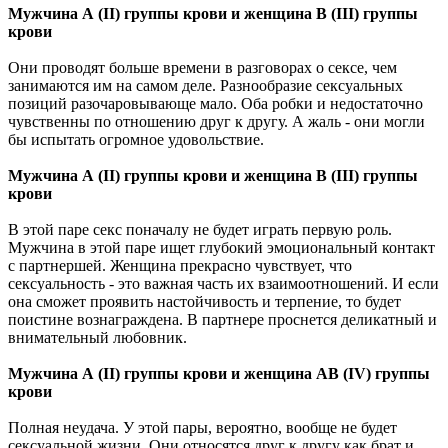
Мужчина А (II) группы крови и женщина В (III) группы
крови
Они проводят больше времени в разговорах о сексе, чем
занимаются им на самом деле. Разнообразие сексуальных
позиций разочаровывающе мало. Оба робки и недостаточно
чувственны по отношению друг к другу. А жаль - они могли
бы испытать огромное удовольствие.
Мужчина А (II) группы крови и женщина В (III) группы
крови
В этой паре секс поначалу не будет играть первую роль.
Мужчина в этой паре ищет глубокий эмоциональный контакт
с партнершей. Женщина прекрасно чувствует, что
сексуальность - это важная часть их взаимоотношений. И если
она сможет проявить настойчивость и терпение, то будет
поистине вознаграждена. В партнере проснется деликатный и
внимательный любовник.
Мужчина А (II) группы крови и женщина АВ (IV) группы
крови
Полная неудача. У этой пары, вероятно, вообще не будет
сексуальной жизни. Они относятся друг к другу как брат и