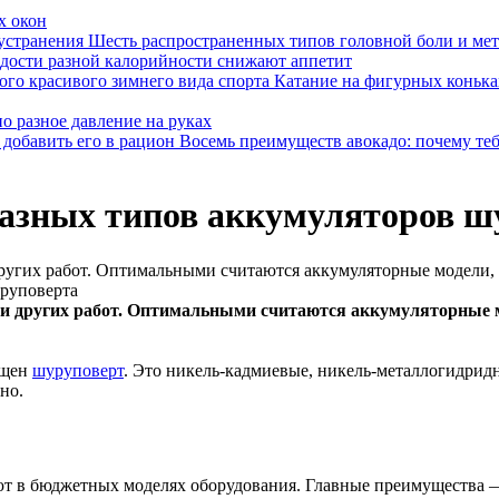
х окон
Шесть распространенных типов головной боли и мет
адости разной калорийности снижают аппетит
Катание на фигурных конька
но разное давление на руках
Восемь преимуществ авокадо: почему тебе
разных типов аккумуляторов ш
гих работ. Оптимальными считаются аккумуляторные модели, к
 других работ. Оптимальными считаются аккумуляторные мо
ащен
шуруповерт
. Это никель-кадмиевые, никель-металлогидрид
но.
ют в бюджетных моделях оборудования. Главные преимущества —