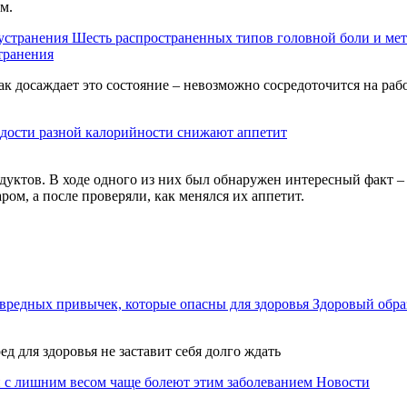
м.
Шесть распространенных типов головной боли и мет
транения
ак досаждает это состояние – невозможно сосредоточится на раб
адости разной калорийности снижают аппетит
уктов. В ходе одного из них был обнаружен интересный факт – 
ром, а после проверяли, как менялся их аппетит.
вредных привычек, которые опасны для здоровья
Здоровый обра
ед для здоровья не заставит себя долго ждать
 с лишним весом чаще болеют этим заболеванием
Новости