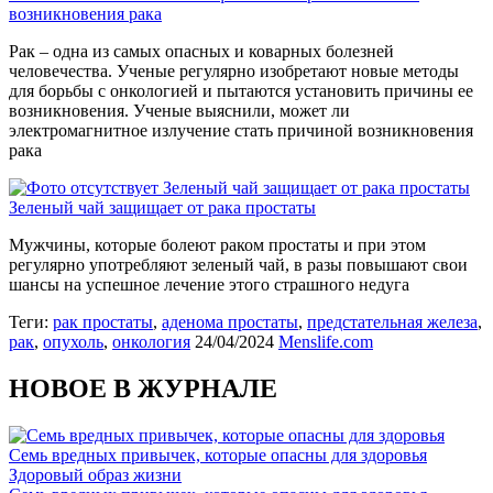
возникновения рака
Рак – одна из самых опасных и коварных болезней
человечества. Ученые регулярно изобретают новые методы
для борьбы с онкологией и пытаются установить причины ее
возникновения. Ученые выяснили, может ли
электромагнитное излучение стать причиной возникновения
рака
Зеленый чай защищает от рака простаты
Зеленый чай защищает от рака простаты
Мужчины, которые болеют раком простаты и при этом
регулярно употребляют зеленый чай, в разы повышают свои
шансы на успешное лечение этого страшного недуга
Теги:
рак простаты
,
аденома простаты
,
предстательная железа
,
рак
,
опухоль
,
онкология
24/04/2024
Menslife.com
НОВОЕ В ЖУРНАЛЕ
Семь вредных привычек, которые опасны для здоровья
Здоровый образ жизни