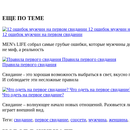
ЕЩЕ ПО ТЕМЕ
12 ошибок мужчин н
12 ошибок мужчин на первом свидании
MEN's LIFE собрал самые грубые ошибки, которые мужчины допу
не миф, а реальность
Правила первого свидания
Правила первого свидания
Свидание - это хорошая возможность выбраться в свет, вкусно по
И соблюдаете эти несложные правила
Что одеть на первое свидание
Что одеть на первое свидание?
Свидание – волнующее начало новых отношений. Разовьется ли
играет внешний вид.
Теги:
свидание
,
первое свидание
,
соцсети
,
мужчина
,
женщина
,