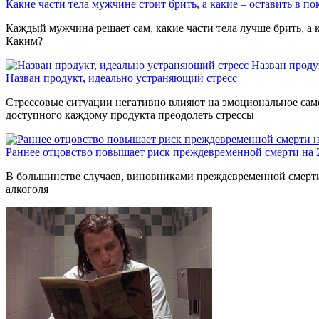
Какие части тела мужчине стоит брить, а какие – оставить в по
Каждый мужчина решает сам, какие части тела лучше брить, а к
Каким?
Назван проду
Назван продукт, идеально устраняющий стресс
Стрессовые ситуации негативно влияют на эмоциональное само
доступного каждому продукта преодолеть стрессы
Раннее отцовство повышает риск преждевременной смерти на
В большинстве случаев, виновниками преждевременной смерти 
алкоголя