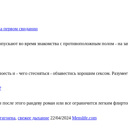
а первом свидании
скают во время знакомства с противоположным полом - на замет
есть и - чего стесняться - обзавестись хорошим сексом. Разумеет
?
 после этого рандеву роман или все ограничится легким флирт
гигиена
,
свежее дыхание
22/04/2024
Menslife.com