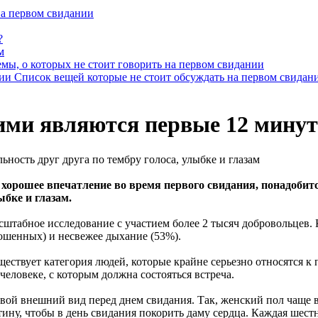
а первом свидании
?
м
емы, о которых не стоит говорить на первом свидании
Список вещей которые не стоит обсуждать на первом свидан
ми являются первые 12 минут
ность друг друга по тембру голоса, улыбке и глазам
 хорошее впечатление во время первого свидания, понадобитс
ыбке и глазам.
штабное исследование с участием более 2 тысяч добровольцев. К
рошенных) и несвежее дыхание (53%).
ествует категория людей, которые крайне серьезно относятся к
еловеке, с которым должна состояться встреча.
ой внешний вид перед днем свидания. Так, женский пол чаще в
ину, чтобы в день свидания покорить даму сердца. Каждая шес