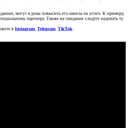
данию, могут в разы повысить его шансы на успех. К примеру,
нциальному партнеру. Также на свидание следует надевать ту
ожете в
Instagram
,
Telegram
,
TikTok
.