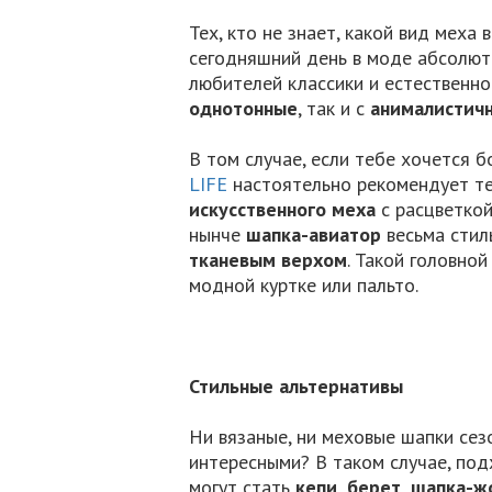
Тех, кто не знает, какой вид меха 
сегодняшний день в моде абсолют
любителей классики и естественно
однотонные
, так и с
анималистич
В том случае, если тебе хочется 
LIFE
настоятельно рекомендует те
искусственного меха
с расцветкой
нынче
шапка-авиатор
весьма стил
тканевым верхом
. Такой головно
модной куртке или пальто.
Стильные альтернативы
Ни вязаные, ни меховые шапки сез
интересными? В таком случае, по
могут стать
кепи, берет, шапка-ж