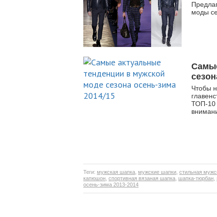
Предлаг
моды се
Самые
сезон
Чтобы н
главенс
ТОП-10 
вниман
Теги:
мужская шапка
,
мужские шапки
,
стильная мужс
капюшон
,
спортивная вязаная шапка
,
шапка-тюрбан
,
осень-зима 2013-2014