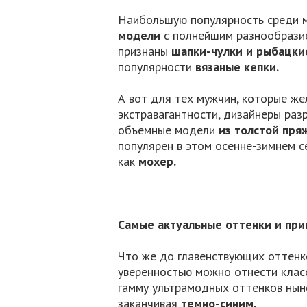
Наибольшую популярность среди 
модели
с полнейшим разнообрази
признаны
шапки-чулки и рыбацки
популярности
вязаные кепки.
А вот для тех мужчин, которые же
экстравагантности, дизайнеры ра
объемные модели
из
толстой пря
популярен в этом осенне-зимнем с
как
мохер.
Самые актуальные оттенки и при
Что же до главенствующих оттенко
уверенностью можно отнести клас
гамму ультрамодных оттенков нын
заканчивая
темно-синим.