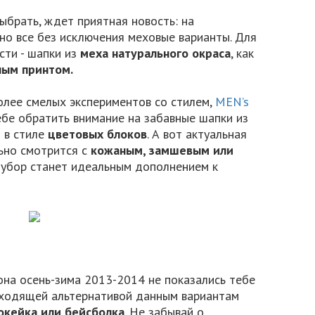
выбрать, ждет приятная новость: на
но все без исключения меховые варианты. Для
сти - шапки из
меха натурального окраса
, как
ным принтом.
более смелых экспериментов со стилем,
MEN’s
бе обратить внимание на забавные шапки из
 в стиле
цветовых блоков
. А вот актуальная
ьно смотрится с
кожаным, замшевым или
й убор станет идеальным дополнением к
она осень-зима 2013-2014 не показались тебе
дходящей альтернативой данным вариантам
окейка или бейсболка
. Не забывай о