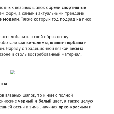
модных вязаных шапок обрели
спортивные
ем форм, а самыми актуальными трендами
е модели
. Также который год подряд на пике
лают добавить в свой образ нотку
зработали
шапки-шлемы, шапки-тюрбаны
и
жи
. Наряду с традиционной вязкой весьма
езоне и столь востребованный материал,
нты
в вязаных шапок, то к ним с полной
сические
черный и белый
цвет, а также целую
ешней осени и зимы, начиная
ярко-красным
и