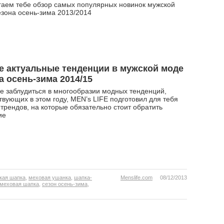
аем тебе обзор самых популярных новинок мужской
зона осень-зима 2013/2014
 актуальные тенденции в мужской моде
а осень-зима 2014/15
е заблудиться в многообразии модных тенденций,
твующих в этом году, MEN’s LIFE подготовил для тебя
трендов, на которые обязательно стоит обратить
ие
кая шапка
,
меховая ушанка
,
шапка-
Menslife.com
08/12/2013
меховая шапка
,
сезон осень-зима
,