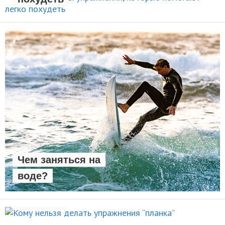
НОВОСТИ
Чем заняться на
воде?
Кому нельзя делать упражнения
ВИДЫ СПОРТА
“планка”
5 лучших упражнений для