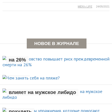
MEN’s LIFE
24/05/2021
Раннее отцовство повышает
НОВОЕ В ЖУРНАЛЕ
риск преждевременной смерти
на 26%
Чем занять себя на
НОВОСТИ
пляже?
Рождение ребенка негативно
АКТИВНЫЙ ОТДЫХ
влияет на мужское либидо
Стали известны упражнения,
которые помогают легко
НОВОСТИ
похудеть