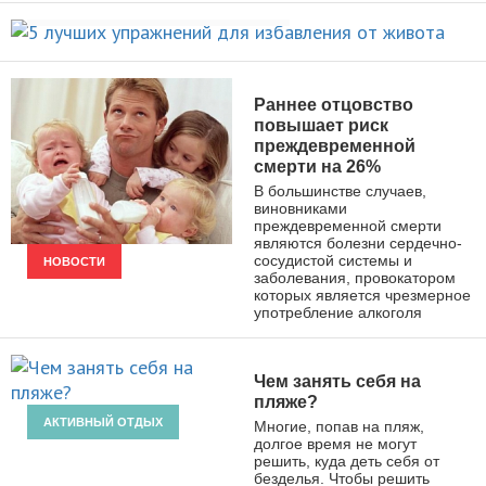
НОВОСТИ
избавления от живота
ПОХУДЕНИЕ
Раннее отцовство
повышает риск
преждевременной
смерти на 26%
В большинстве случаев,
виновниками
преждевременной смерти
являются болезни сердечно-
сосудистой системы и
НОВОСТИ
заболевания, провокатором
которых является чрезмерное
употребление алкоголя
Чем занять себя на
пляже?
АКТИВНЫЙ ОТДЫХ
Многие, попав на пляж,
долгое время не могут
решить, куда деть себя от
безделья. Чтобы решить