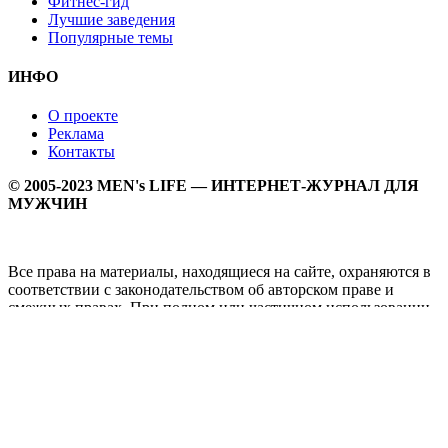
Фитнес-гид
Лучшие заведения
Популярные темы
ИНФО
О проекте
Реклама
Контакты
© 2005-2023 MEN's LIFE — ИНТЕРНЕТ-ЖУРНАЛ ДЛЯ
МУЖЧИН
Все права на материалы, находящиеся на сайте, охраняются в
соответствии с законодательством об авторском праве и
смежных правах. При полном или частичном использовании
материалов прямая активная гипперссылка на
Мужской
журнал MEN's LIFE
обязательна.
MEN's LIFE - интернет-журнал для мужчин, который
заслуженно входит в ТОП лучших мужских журналов и
порталов. Ежедневно самое важное на самые волнующие
мужскую аудиторию темы - здоровый образ жизни, секс и