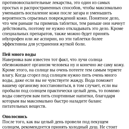
противовоспалительные лекарства, это один из самых
простых и распространенных способов, чтобы максимально
уменьшить воспаление кожи после загара и уменьшить
вероятность серьезных повреждений кожи. Понятное дело,
что чем раньше ты примешь таблетки, тем раньше они начнут
действовать, поэтому не нужно откладывать это дело. Кроме
специальных препаратов, также можно будет принять
ибупрофен или же аспирин, но эти таблетки более
эффективны для устранения жуткой боли.
Пей много воды
Наверняка вам известен тот факт, что лучи солнца
обезвоживают организм человека ну и конечно же саму кожу.
Кроме этого, на солнце вы очень потеете тем самым теряете
влагу. Когда сгорел под солнцем нужно пить очень много
воды, даже если вы не чувствуете жажду. Вода поможет
вашему организму восстановиться, в том случает, если вы
пробыли под солнцем практически целый день, то помимо
воды советуем вам пить спортивные напитки, благодаря
которым вы максимально быстро наладите баланс
питательных веществ.
Ополоснись
После того, как вы целый день провели под пекущем
солнцем, рекомендуется принять холодный душ. Не стоит