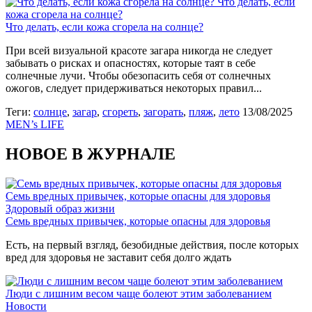
Что делать, если
кожа сгорела на солнце?
Что делать, если кожа сгорела на солнце?
При всей визуальной красоте загара никогда не следует
забывать о рисках и опасностях, которые таят в себе
солнечные лучи. Чтобы обезопасить себя от солнечных
ожогов, следует придерживаться некоторых правил...
Теги:
солнце
,
загар
,
сгореть
,
загорать
,
пляж
,
лето
13/08/2025
MEN’s LIFE
НОВОЕ В ЖУРНАЛЕ
Семь вредных привычек, которые опасны для здоровья
Здоровый образ жизни
Семь вредных привычек, которые опасны для здоровья
Есть, на первый взгляд, безобидные действия, после которых
вред для здоровья не заставит себя долго ждать
Люди с лишним весом чаще болеют этим заболеванием
Новости