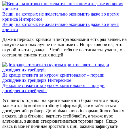
Вещи, на которых не желательно экономить даже во время
кризиса
Интересное
Вещи, на которых не желательно экономить даже во время
кризиса
Даже в периоды кризиса и экстра экономии есть ряд вещей, на
покупке которых лучше не экономить. Не зря говорится, что
скупой платит дважды. Чтобы тебя не настигла эта участь, мы
составили список таких вещей
Де краще стежити за курсом криптовалют – поради
досвідчених трейдерів
Интересное
Де краще стежити за курсом криптовалют – поради
досвідчених трейдерів
Успішність торгівлі на криптовалютній біржі багато в чому
залежить від копіткого збору інформації, яким займається
досвідчений трейдер. До мінімального інформаційного блоку
входять ціна біткоїна, вартість стейблкоїну, а також курс
альткоїнів, з якими створюватиметься торгова пара. Якщо
якась із монет починає зростати в ціні, бажано зафіксувати