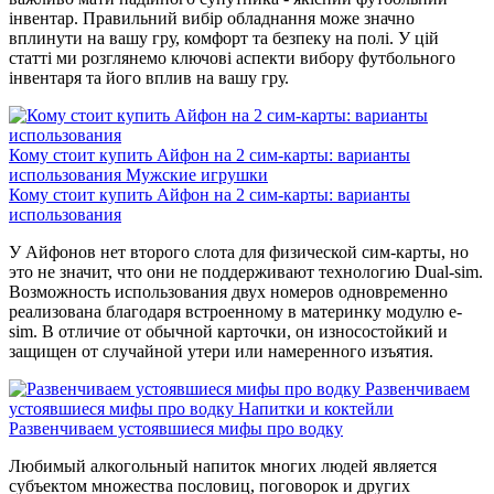
інвентар. Правильний вибір обладнання може значно
вплинути на вашу гру, комфорт та безпеку на полі. У цій
статті ми розглянемо ключові аспекти вибору футбольного
інвентаря та його вплив на вашу гру.
Кому стоит купить Айфон на 2 сим-карты: варианты
использования
Мужские игрушки
Кому стоит купить Айфон на 2 сим-карты: варианты
использования
У Айфонов нет второго слота для физической сим-карты, но
это не значит, что они не поддерживают технологию Dual-sim.
Возможность использования двух номеров одновременно
реализована благодаря встроенному в материнку модулю e-
sim. В отличие от обычной карточки, он износостойкий и
защищен от случайной утери или намеренного изъятия.
Развенчиваем
устоявшиеся мифы про водку
Напитки и коктейли
Развенчиваем устоявшиеся мифы про водку
Любимый алкогольный напиток многих людей является
субъектом множества пословиц, поговорок и других