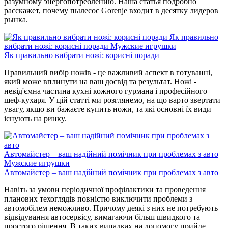
разумному энергопотреблению. Наша статья подробно
расскажет, почему пылесос Gorenje входит в десятку лидеров
рынка.
Як правильно
вибрати ножі: корисні поради
Мужские игрушки
Як правильно вибрати ножі: корисні поради
Правильний вибір ножів - це важливий аспект в готуванні,
який може вплинути на ваш досвід та результат. Ножі -
невід'ємна частина кухні кожного гурмана і професійного
шеф-кухаря. У цій статті ми розглянемо, на що варто звертати
увагу, якщо ви бажаєте купить ножи, та які основні їх види
існують на ринку.
Автомайстер – ваш надійний помічник при проблемах з авто
Мужские игрушки
Автомайстер – ваш надійний помічник при проблемах з авто
Навіть за умови періодичної профілактики та проведення
планових техоглядів повністю виключити проблеми з
автомобілем неможливо. Причому деякі з них не потребують
відвідування автосервісу, вимагаючи більш швидкого та
простого рішення. В таких випадках на допомогу прийде