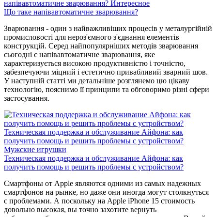
напівавтоматичне зварювання?
Интересное
Що таке напівавтоматичне зварювання?
Зварювання - один з найважливіших процесів у металургійній
промисловості для нероз'ємного з'єднання елементів
конструкцій. Серед найпопулярніших методів зварювання
сьогодні є напівавтоматичне зварювання, яке
характеризується високою продуктивністю і точністю,
забезпечуючи міцний і естетично привабливий зварний шов.
У наступній статті ми детальніше розглянемо цю цікаву
технологію, пояснимо її принципи та обговоримо різні сфери
застосування.
Техническая поддержка и обслуживание Айфона: как
получить помощь и решить проблемы с устройством?
Мужские игрушки
Техническая поддержка и обслуживание Айфона: как
получить помощь и решить проблемы с устройством?
Смартфоны от Apple являются одними из самых надежных
смартфонов на рынке, но даже они иногда могут столкнуться
с проблемами. А поскольку на Apple iPhone 15 стоимость
довольно высокая, вы точно захотите вернуть