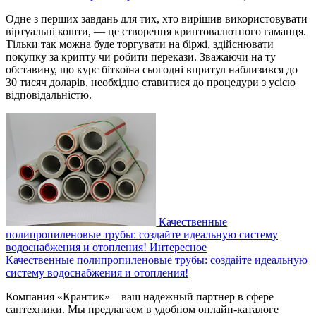
Одне з перших завдань для тих, хто вирішив використовувати
віртуальні кошти, — це створення криптовалютного гаманця.
Тільки так можна буде торгувати на біржі, здійснювати
покупку за крипту чи робити перекази. Зважаючи на ту
обставину, що курс біткоїна сьогодні впритул наблизився до
30 тисяч доларів, необхідно ставитися до процедури з усією
відповідальністю.
Качественные
полипропиленовые трубы: создайте идеальную систему
водоснабжения и отопления!
Интересное
Качественные полипропиленовые трубы: создайте идеальную
систему водоснабжения и отопления!
Компания «Крантик» – ваш надежный партнер в сфере
сантехники. Мы предлагаем в удобном онлайн-каталоге