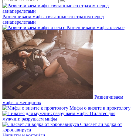
Развенчиваем мифы связанные со страхом перед
авиаперелетами
Развенчиваем мифы о сексе
Развенчиваем
мифы о женщинах
Мифы о визите к проктологу
Пилатес для
мужчин: разрушаем мифы
Спасает ли водка от
коронавируса
Напитки и коктейли