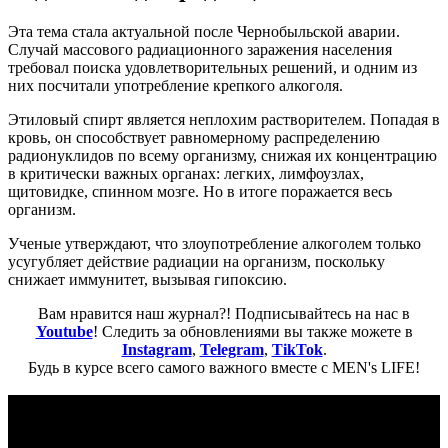
Эта тема стала актуальной после Чернобыльской аварии.
Случай массового радиационного заражения населения
требовал поиска удовлетворительных решений, и одним из
них посчитали употребление крепкого алкоголя.
Этиловый спирт является неплохим растворителем. Попадая в
кровь, он способствует равномерному распределению
радионуклидов по всему организму, снижая их концентрацию
в критически важных органах: легких, лимфоузлах,
щитовидке, спинном мозге. Но в итоге поражается весь
организм.
Ученые утверждают, что злоупотребление алкоголем только
усугубляет действие радиации на организм, поскольку
снижает иммунитет, вызывая гипоксию.
Вам нравится наш журнал?! Подписывайтесь на нас в
Youtube
! Следить за обновлениями вы также можете в
Instagram
,
Telegram
,
TikTok
.
Будь в курсе всего самого важного вместе с MEN's LIFE!