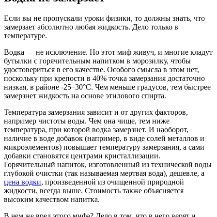
Если вы не пропускали уроки физики, то должны знать, что
замерзает абсолютно любая жидкость. Дело только в
температуре.
Водка — не исключение. Но этот миф живуч, и многие кладут
бутылки с горячительным напитком в морозилку, чтобы
удостовериться в его качестве. Особого смысла в этом нет,
поскольку при крепости в 40% точка замерзания достаточно
низкая, в районе -25–30°С. Чем меньше градусов, тем быстрее
замерзнет жидкость на основе этилового спирта.
Температура замерзания зависит и от других факторов,
например чистоты воды. Чем она чище, тем ниже
температура, при которой водка замерзнет. И наоборот,
наличие в воде добавок (например, в виде солей металлов и
микроэлементов) повышает температуру замерзания, а сами
добавки становятся центрами кристаллизации.
Горячительный напиток, изготовленный из технической воды
глубокой очистки (так называемая мертвая вода), дешевле, а
цена водки
, произведенной из очищенной природной
жидкости, всегда выше. Стоимость также объясняется
высоким качеством напитка.
В чем же вред этого мифа? Дело в том, что в него верят и