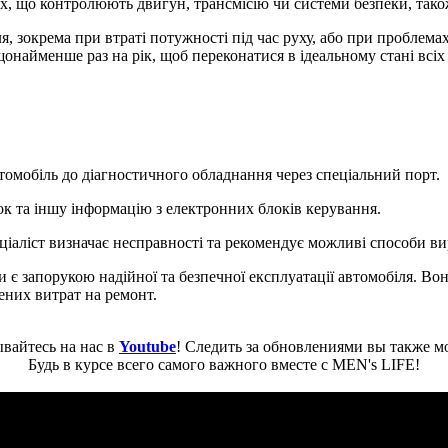
х, що контролюють двигун, трансмісію чи системи безпеки, тако
, зокрема при втраті потужності під час руху, або при проблемах
найменше раз на рік, щоб переконатися в ідеальному стані всіх 
томобіль до діагностичного обладнання через спеціальний порт.
ок та іншу інформацію з електронних блоків керування.
еціаліст визначає несправності та рекомендує можливі способи в
 є запорукою надійної та безпечної експлуатації автомобіля. Во
них витрат на ремонт.
вайтесь на нас в
Youtube
! Следить за обновлениями вы также м
Будь в курсе всего самого важного вместе с MEN's LIFE!