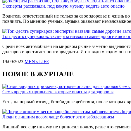
Эксперты рассказали, под какую музыку водить авто опасно
Водитель ответственный не только за свое здоровье и жизнь во
повлиять. По мнению ученых, музыка оказывает немаловажное 
Топ-десять суперкаров: эксперты назвали самые дорогие авто в
Среди всех автомобилей на мировом рынке заметно выделяются
долларов и достигает почти двадцати. И с каждым годом она то
19/09/2023
MEN’s LIFE
НОВОЕ В ЖУРНАЛЕ
Семь 
Семь вредных привычек, которые опасны для здоровья
Есть, на первый взгляд, безобидные действия, после которых вр
Люди
Люди с лишним весом чаще болеют этим заболеванием
Лишний вес еще никому не приносил пользу, разве что сумоиста