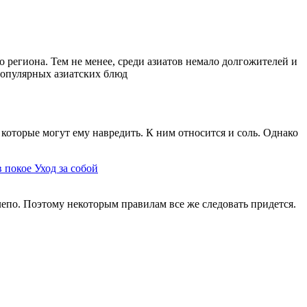
 региона. Тем не менее, среди азиатов немало долгожителей и
 популярных азиатских блюд
которые могут ему навредить. К ним относится и соль. Однако
в покое
Уход за собой
елепо. Поэтому некоторым правилам все же следовать придется.