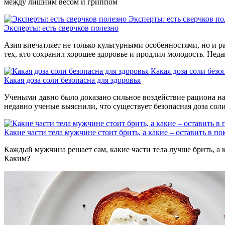
между лишним весом и гриппом
Эксперты: есть сверчков по
Эксперты: есть сверчков полезно
Азия впечатляет не только культурными особенностями, но и р
тех, кто сохранил хорошее здоровье и продлил молодость. Нед
Какая доза соли безо
Какая доза соли безопасна для здоровья
Учеными давно было доказано сильное воздействие рациона на 
недавно ученые выяснили, что существует безопасная доза сол
Какие части тела мужчине стоит брить, а какие – оставить в по
Каждый мужчина решает сам, какие части тела лучше брить, а к
Каким?