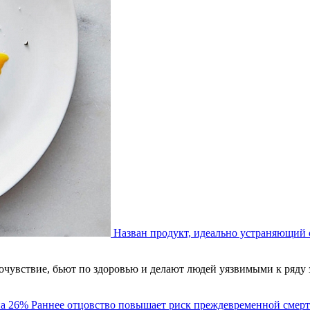
Назван продукт, идеально устраняющий 
чувствие, бьют по здоровью и делают людей уязвимыми к ряду 
Раннее отцовство повышает риск преждевременной смерт