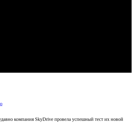
то
давно компания SkyDrive провела успешный тест их новой