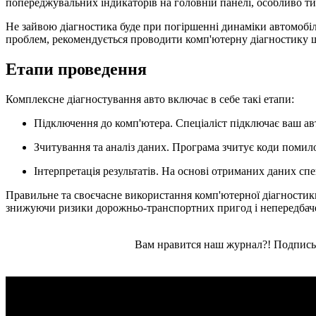
попереджувальних індикаторів на головній панелі, особливо ти
Не зайвою діагностика буде при погіршенні динаміки автомобіля
проблем, рекомендується проводити комп'ютерну діагностику що
Етапи проведення
Комплексне діагностування авто включає в себе такі етапи:
Підключення до комп'ютера. Спеціаліст підключає ваш ав
Зчитування та аналіз даних. Програма зчитує коди помил
Інтерпретація результатів. На основі отриманих даних сп
Правильне та своєчасне використання комп'ютерної діагностики
знижуючи ризики дорожньо-транспортних пригод і непередбаче
Вам нравится наш журнал?! Подписы