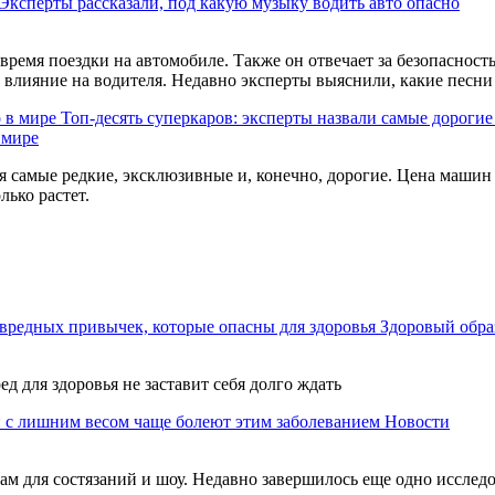
Эксперты рассказали, под какую музыку водить авто опасно
 время поездки на автомобиле. Также он отвечает за безопаснос
влияние на водителя. Недавно эксперты выяснили, какие песни 
Топ-десять суперкаров: эксперты назвали самые дорогие
 мире
 самые редкие, эксклюзивные и, конечно, дорогие. Цена машин 
лько растет.
вредных привычек, которые опасны для здоровья
Здоровый обра
ед для здоровья не заставит себя долго ждать
 с лишним весом чаще болеют этим заболеванием
Новости
м для состязаний и шоу. Недавно завершилось еще одно исследов