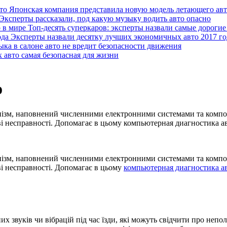
Японская компания представила новую модель летающего ав
Эксперты рассказали, под какую музыку водить авто опасно
Топ-десять суперкаров: эксперты назвали самые дорогие
Эксперты назвали десятку лучших экономичных авто 2017 го
ка в салоне авто не вредит безопасности движения
х авто самая безопасная для жизни
о
нізм, наповнений численними електронними системами та компо
ві несправності. Допомагає в цьому компьютерная диагностика а
нізм, наповнений численними електронними системами та компо
ві несправності. Допомагає в цьому
компьютерная диагностика а
х звуків чи вібрацій під час їзди, які можуть свідчити про неп