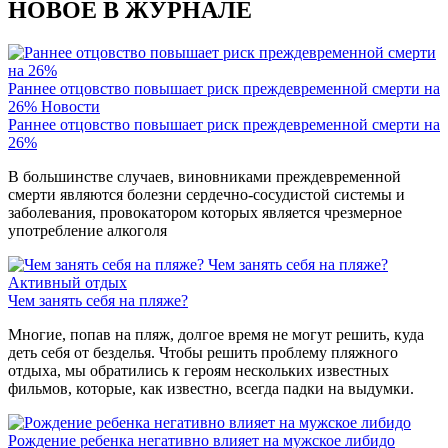
НОВОЕ В ЖУРНАЛЕ
Раннее отцовство повышает риск преждевременной смерти на
26%
Новости
Раннее отцовство повышает риск преждевременной смерти на
26%
В большинстве случаев, виновниками преждевременной
смерти являются болезни сердечно-сосудистой системы и
заболевания, провокатором которых является чрезмерное
употребление алкоголя
Чем занять себя на пляже?
Активный отдых
Чем занять себя на пляже?
Многие, попав на пляж, долгое время не могут решить, куда
деть себя от безделья. Чтобы решить проблему пляжного
отдыха, мы обратились к героям нескольких известных
фильмов, которые, как известно, всегда падки на выдумки.
Рождение ребенка негативно влияет на мужское либидо