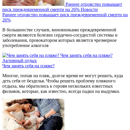
Раннее отцовство повышает
риск преждевременной смерти на 26%
Новости
Раннее отцовство повышает риск преждевременной смерти на
26%
В большинстве случаев, виновниками преждевременной
смерти являются болезни сердечно-сосудистой системы и
заболевания, провокатором которых является чрезмерное
употребление алкоголя
Чем занять себя на пляже?
Активный отдых
Чем занять себя на пляже?
Многие, попав на пляж, долгое время не могут решить, куда
деть себя от безделья. Чтобы решить проблему пляжного
отдыха, мы обратились к героям нескольких известных
фильмов, которые, как известно, всегда падки на выдумки.