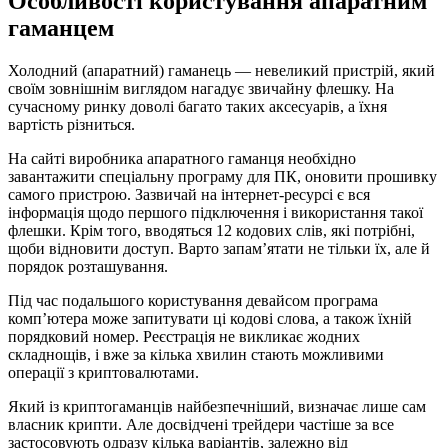
Особливості користування апаратним
гаманцем
Холодний (апаратний) гаманець — невеликий пристрій, який
своїм зовнішнім виглядом нагадує звичайну флешку. На
сучасному ринку доволі багато таких аксесуарів, а їхня
вартість різниться.
На сайті виробника апаратного гаманця необхідно
завантажити спеціальну програму для ПК, оновити прошивку
самого пристрою. Зазвичай на інтернет-ресурсі є вся
інформація щодо першого підключення і використання такої
флешки. Крім того, вводяться 12 кодових слів, які потрібні,
щоби відновити доступ. Варто запам’ятати не тільки їх, але й
порядок розташування.
Під час подальшого користування девайсом програма
комп’ютера може запитувати ці кодові слова, а також їхній
порядковий номер. Реєстрація не викликає жодних
складнощів, і вже за кілька хвилин стають можливими
операції з криптовалютами.
Який із криптогаманців найбезпечніший, визначає лише сам
власник крипти. Але досвідчені трейдери частіше за все
застосовують одразу кілька варіантів, залежно від