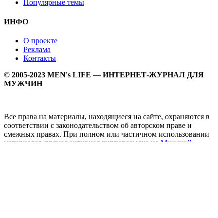
Популярные темы
ИНФО
О проекте
Реклама
Контакты
© 2005-2023 MEN's LIFE — ИНТЕРНЕТ-ЖУРНАЛ ДЛЯ
МУЖЧИН
Все права на материалы, находящиеся на сайте, охраняются в
соответствии с законодательством об авторском праве и
смежных правах. При полном или частичном использовании
материалов прямая активная гипперссылка на
Мужской
журнал MEN's LIFE
обязательна.
MEN's LIFE - интернет-журнал для мужчин, который
заслуженно входит в ТОП лучших мужских журналов и
порталов. Ежедневно самое важное на самые волнующие
мужскую аудиторию темы - здоровый образ жизни, секс и
отношения, правила питания и диеты, фитнес и тренировки,
мужская мода и мужской стиль, карьера и деньги, мужской