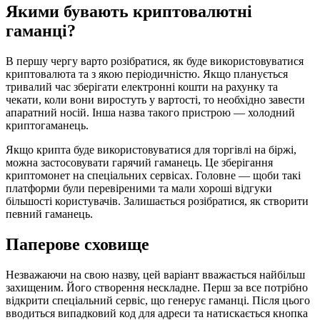
Якими бувають криптовалютні
гаманці?
В першу чергу варто розібратися, як буде використовуватися
криптовалюта та з якою періодичністю. Якщо планується
тривалий час зберігати електронні кошти на рахунку та
чекати, коли вони виростуть у вартості, то необхідно завести
апаратний носій. Інша назва такого пристрою — холодний
криптогаманець.
Якщо крипта буде використовуватися для торгівлі на біржі,
можна застосовувати гарячий гаманець. Це зберігання
криптомонет на спеціальних сервісах. Головне — щоби такі
платформи були перевіреними та мали хороші відгуки
більшості користувачів. Залишається розібратися, як створити
певний гаманець.
Паперове сховище
Незважаючи на свою назву, цей варіант вважається найбільш
захищеним. Його створення нескладне. Перш за все потрібно
відкрити спеціальний сервіс, що генерує гаманці. Після цього
вводиться випадковий код для адреси та натискається кнопка