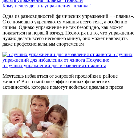
делать упражнения “планка”
Новости
Кому нельзя делать упражнения “планка”
Одна из разновидностей физических упражнений – «планка».
С ее помощью укрепляются мышцы всего тела, а особенно
спины. Однако упражнение не так безобидно, как может
показаться на первый взгляд. Несмотря на то, что упражнение
нужно делать всего несколько минут, оно может навредить
даже профессиональным спортсменам
5 лучших
упражнений для избавления от живота
Похудение
5 лучших упражнений для избавления от живота
Мечтаешь избавиться от жировой прослойки в районе
живота? Вот 5 наиболее эффективных физических
активностей, которые помогут добиться идеально пресса