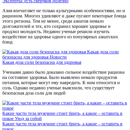
Эксперты: есть сверчков полезно
Азия впечатляет не только культурными особенностями, но и
рационом. Многих удивляют и даже пугают некоторые блюда
этого региона. Тем не менее, среди азиатов немало
долгожителей и тех, кто сохранил хорошее здоровье и
продлил молодость. Недавно ученые решили изучить
воздействие на здоровье одного из популярных азиатских
блюд
Какая доза соли
безопасна для здоровья
Новости
Какая доза соли безопасна для здоровья
Учеными давно было доказано сильное воздействие рациона
на состояние здоровья. Было выявлено немало продуктов
питания, которые могут ему навредить. К ним относится и
соль. Однако недавно ученые выяснили, что существует
безопасная доза соли для людей
Какие части тела мужчине стоит брить, а какие – оставить в
покое
Уход за собой
Какие части тела мужчине стоит брить, а какие – оставить в
покое