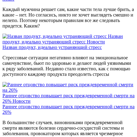
Каждый мужчина решает сам, какие части тела лучше брить, а
какие – нет. Но согласись, никто не хочет выглядеть смешно и
нелепо. Поэтому некоторым правилам все же следовать
придется. Каким?
Назван
продукт, идеально устраняющий стресс
Новости
Назван продукт, идеально устраняющий стресс
Стрессовые ситуации негативно влияют на эмоциональное
самочувствие, бьют по здоровью и делают людей уязвимыми
к ряду заболеваний. Недавно стало известно, как с помощью
доступного каждому продукта преодолеть стрессы
Раннее отцовство повышает риск преждевременной смерти на
26%
Новости
Раннее отцовство повышает риск преждевременной смерти на
26%
В большинстве случаев, виновниками преждевременной
смерти являются болезни сердечно-сосудистой системы и
заболевания, провокатором которых является чрезмерное