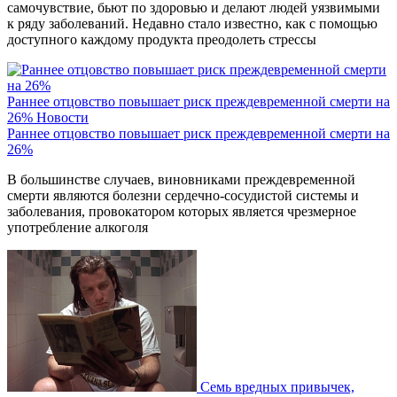
самочувствие, бьют по здоровью и делают людей уязвимыми
к ряду заболеваний. Недавно стало известно, как с помощью
доступного каждому продукта преодолеть стрессы
Раннее отцовство повышает риск преждевременной смерти на
26%
Новости
Раннее отцовство повышает риск преждевременной смерти на
26%
В большинстве случаев, виновниками преждевременной
смерти являются болезни сердечно-сосудистой системы и
заболевания, провокатором которых является чрезмерное
употребление алкоголя
Семь вредных привычек,