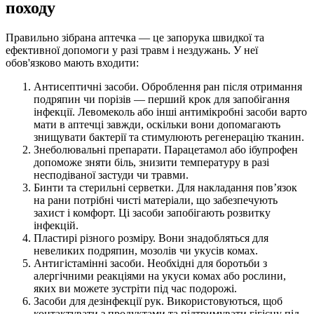
походу
Правильно зібрана аптечка — це запорука швидкої та
ефективної допомоги у разі травм і нездужань. У неї
обов'язково мають входити:
Антисептичні засоби. Оброблення ран після отримання
подряпин чи порізів — перший крок для запобігання
інфекції. Левомеколь або інші антимікробні засоби варто
мати в аптечці завжди, оскільки вони допомагають
знищувати бактерії та стимулюють регенерацію тканин.
Знеболювальні препарати. Парацетамол або ібупрофен
допоможе зняти біль, знизити температуру в разі
несподіваної застуди чи травми.
Бинти та стерильні серветки. Для накладання пов’язок
на рани потрібні чисті матеріали, що забезпечують
захист і комфорт. Ці засоби запобігають розвитку
інфекцій.
Пластирі різного розміру. Вони знадобляться для
невеликих подряпин, мозолів чи укусів комах.
Антигістамінні засоби. Необхідні для боротьби з
алергічними реакціями на укуси комах або рослини,
яких ви можете зустріти під час подорожі.
Засоби для дезінфекції рук. Використовуються, щоб
контактувати з продуктами та підтримувати гігієну під