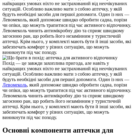
найкращих умовах ніхто не застрахований від неочікуваних
ситуацій. Особливо важливо мати з собою аптечку, у якій
будуть необхідні засоби для першої допомоги. Один із них —
Левомеколь, який допоможе швидко обробити садна, порізи
чи опіки, що можуть трапитися під час активного відпочинку.
Левомеколь чинить антимікробну дію та сприяє швидкому
загоєнню ран, що робить його незамінним у туристичній
аптечці. Крім нього, у комплекті мають бути й інші засоби, які
забезпечать комфорт у різних ситуаціях, що можуть
виникнути під час походу.
Похід — це завжди захоплива пригода, але навіть у
найкращих умовах ніхто не застрахований від неочікуваних
ситуацій. Особливо важливо мати з собою аптечку, у якій
будуть необхідні засоби для першої допомоги. Один із них —
Левомеколь
, який допоможе швидко обробити садна, порізи
чи опіки, що можуть трапитися під час активного відпочинку.
Левомеколь чинить антимікробну дію та сприяє швидкому
загоєнню ран, що робить його незамінним у туристичній
аптечці. Крім нього, у комплекті мають бути й інші засоби, які
забезпечать комфорт у різних ситуаціях, що можуть
виникнути під час походу.
Основні компоненти аптечки для