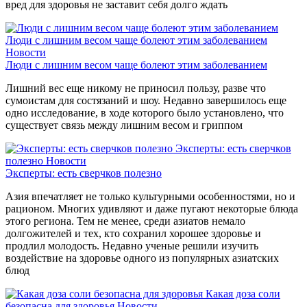
вред для здоровья не заставит себя долго ждать
Люди с лишним весом чаще болеют этим заболеванием
Новости
Люди с лишним весом чаще болеют этим заболеванием
Лишний вес еще никому не приносил пользу, разве что
сумоистам для состязаний и шоу. Недавно завершилось еще
одно исследование, в ходе которого было установлено, что
существует связь между лишним весом и гриппом
Эксперты: есть сверчков
полезно
Новости
Эксперты: есть сверчков полезно
Азия впечатляет не только культурными особенностями, но и
рационом. Многих удивляют и даже пугают некоторые блюда
этого региона. Тем не менее, среди азиатов немало
долгожителей и тех, кто сохранил хорошее здоровье и
продлил молодость. Недавно ученые решили изучить
воздействие на здоровье одного из популярных азиатских
блюд
Какая доза соли
безопасна для здоровья
Новости