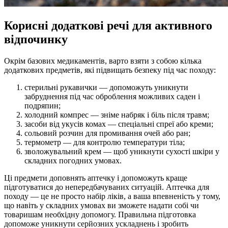
Корисні додаткові речі для активного
відпочинку
Окрім базових медикаментів, варто взяти з собою кілька
додаткових предметів, які підвищать безпеку під час походу:
стерильні рукавички — допоможуть уникнути
забруднення під час оброблення можливих саден і
подряпин;
холодний компрес — зніме набряк і біль після травм;
засоби від укусів комах — спеціальні спреї або креми;
сольовий розчин для промивання очей або ран;
термометр — для контролю температури тіла;
зволожувальний крем — щоб уникнути сухості шкіри у
складних погодних умовах.
Ці предмети доповнять аптечку і допоможуть краще
підготуватися до непередбачуваних ситуацій. Аптечка для
походу — це не просто набір ліків, а ваша впевненість у тому,
що навіть у складних умовах ви зможете надати собі чи
товаришам необхідну допомогу. Правильна підготовка
допоможе уникнути серйозних ускладнень і зробить