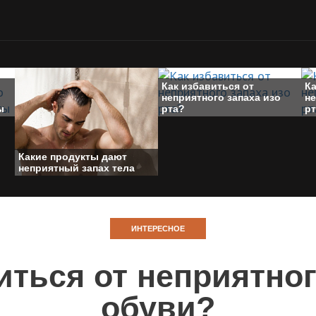
Как избавиться от
Ка
неприятного запаха изо
н
ы
рта?
р
Какие продукты дают
неприятный запах тела
ИНТЕРЕСНОЕ
иться от неприятног
обуви?