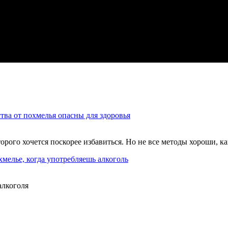
тва от похмелья опасны для здоровья
ого хочется поскорее избавиться. Но не все методы хороши, ка
мелье, когда употребляешь алкоголь
алкоголя