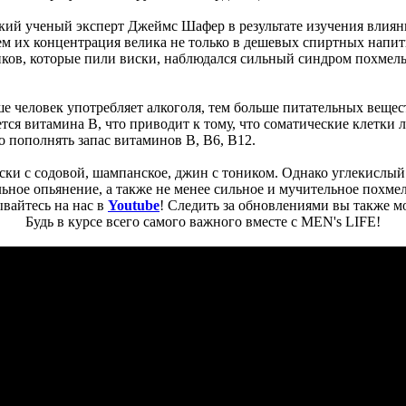
ий ученый эксперт Джеймс Шафер в результате изучения влияния
 их концентрация велика не только в дешевых спиртных напитках
иков, которые пили виски, наблюдался сильный синдром похмель
е человек употребляет алкоголя, тем больше питательных вещес
тся витамина B, что приводит к тому, что соматические клетки 
 пополнять запас витаминов В, В6, В12.
ки с содовой, шампанское, джин с тоником. Однако углекислый 
льное опьянение, а также не менее сильное и мучительное похме
вайтесь на нас в
Youtube
! Следить за обновлениями вы также м
Будь в курсе всего самого важного вместе с MEN's LIFE!