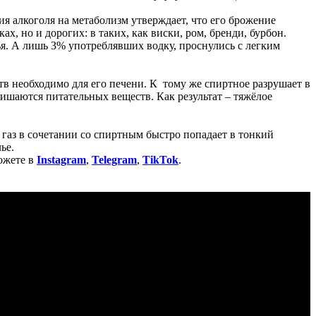
 алкоголя на метаболизм утверждает, что его брожение
, но и дорогих: в таких, как виски, ром, бренди, бурбон.
я. А лишь 3% употреблявших водку, проснулись с легким
тв необходимо для его печени. К тому же спиртное разрушает в
лишаются питательных веществ. Как результат – тяжёлое
газ в сочетании со спиртным быстро попадает в тонкий
лье.
ожете в
Instagram
,
Telegram
,
TikTok
.