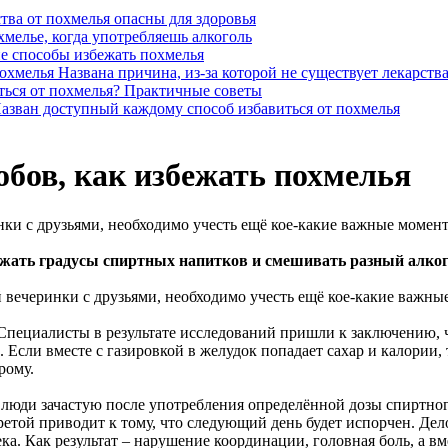
тва от похмелья опасны для здоровья
мелье, когда употребляешь алкоголь
е способы избежать похмелья
Названа причина, из-за которой не существует лекарств
ться от похмелья? Практичные советы
азван доступный каждому способ избавиться от похмелья
бов, как избежать похмелья
нки с друзьями, необходимо учесть ещё кое-какие важные момен
нижать градусы спиртных напитков и смешивать разный алког
 вечеринки с друзьями, необходимо учесть ещё кое-какие важны
пециалисты в результате исследований пришли к заключению, 
Если вместе с газировкой в желудок попадает сахар и калории, то
рому.
 люди зачастую после употребления определённой дозы спиртного
аретой приводит к тому, что следующий день будет испорчен. Де
. Как результат – нарушение координации, головная боль, а вм