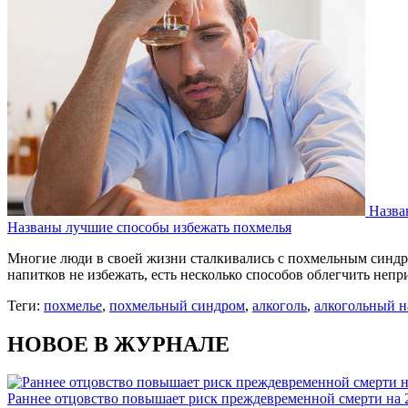
Назва
Названы лучшие способы избежать похмелья
Многие люди в своей жизни сталкивались с похмельным синдром
напитков не избежать, есть несколько способов облегчить неп
Теги:
похмелье
,
похмельный синдром
,
алкоголь
,
алкогольный н
НОВОЕ В ЖУРНАЛЕ
Раннее отцовство повышает риск преждевременной смерти на