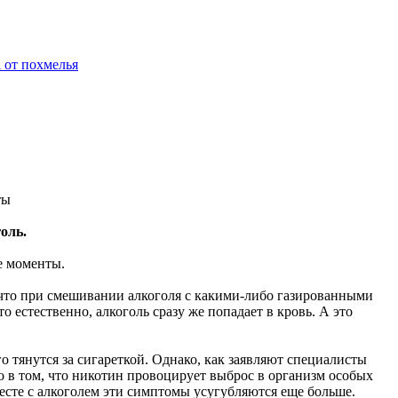
а от похмелья
ты
оль.
е моменты.
что при смешивании алкоголя с какими-либо газированными
 естественно, алкоголь сразу же попадает в кровь. А это
 тянутся за сигареткой. Однако, как заявляют специалисты
ло в том, что никотин провоцирует выброс в организм особых
есте с алкоголем эти симптомы усугубляются еще больше.