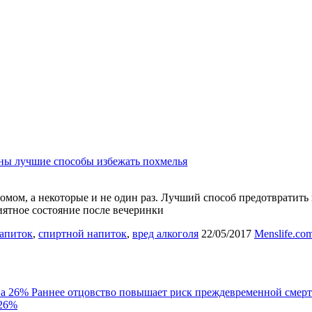
ны лучшие способы избежать похмелья
ом, а некоторые и не один раз. Лучший способ предотвратить п
риятное состояние после вечеринки
апиток
,
спиртной напиток
,
вред алкоголя
22/05/2017
Menslife.co
Раннее отцовство повышает риск преждевременной смерт
 26%