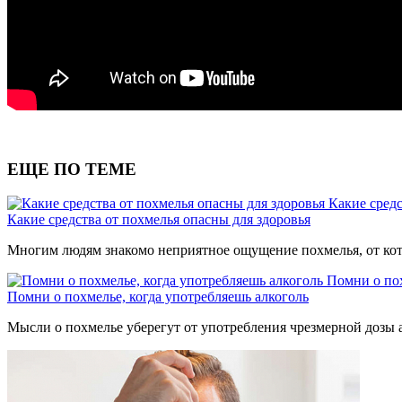
ЕЩЕ ПО ТЕМЕ
Какие средс
Какие средства от похмелья опасны для здоровья
Многим людям знакомо неприятное ощущение похмелья, от котор
Помни о пох
Помни о похмелье, когда употребляешь алкоголь
Мысли о похмелье уберегут от употребления чрезмерной дозы 