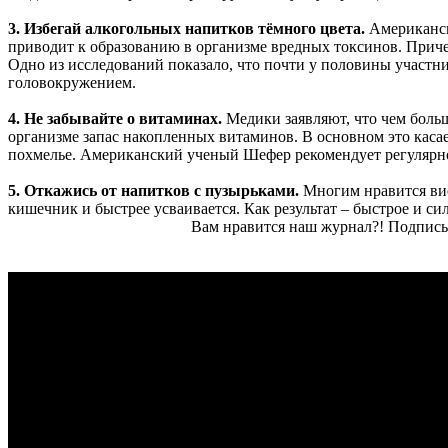
3. Избегай алкогольных напитков тёмного цвета.
Американск
приводит к образованию в организме вредных токсинов. Причем
Одно из исследований показало, что почти у половины участн
головокружением.
4. Не забывайте о витаминах.
Медики заявляют, что чем больш
организме запас накопленных витаминов. В основном это касае
похмелье. Американский ученый Шефер рекомендует регулярно
5. Откажись от напитков с пузырьками.
Многим нравится вис
кишечник и быстрее усваивается. Как результат – быстрое и си
Вам нравится наш журнал?! Подписы