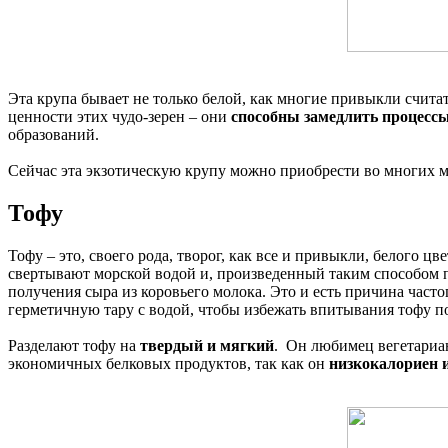
Эта крупа бывает не только белой, как многие привыкли счита
ценности этих чудо-зерен – они
способны замедлить процесс
образований.
Сейчас эта экзотическую крупу можно приобрести во многих маг
Тофу
Тофу – это, своего рода, творог, как все и привыкли, белого 
свертывают морской водой и, произведенный таким способом п
получения сыра из коровьего молока. Это и есть причина част
герметичную тару с водой, чтобы избежать впитывания тофу п
Разделают тофу на
твердый и мягкий
. Он любимец вегетариан
экономичных белковых продуктов, так как он
низкокалориен и