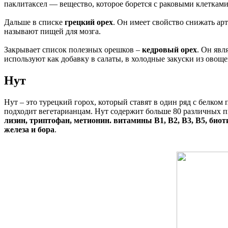
паклитаксел — вещество, которое борется с раковыми клетками
Дальше в списке
грецкий орех
. Он имеет свойство снижать ар
называют пищей для мозга.
Закрывает список полезных орешков –
кедровый орех
. Он явл
используют как добавку в салаты, в холодные закуски из овощей
Нут
Нут – это турецкий горох, который ставят в один ряд с белком
подходит вегетарианцам. Нут содержит больше 80 различных 
лизин, триптофан, метионин. витамины B1, B2, B3, B5, био
железа и бора
.