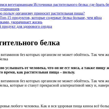
Источники растительного белка: где брать 
гетарианцев
ю пользу организму приносит растительная пища?
Топ-15 продуктов, которые содержат белка больше, чем яйца
лками, укорачивает жизнь
 продукт для здорового сердца
тительного белка
витаминов без которых организм не может обойтись. Так чем же
белка
но услышать от человека, что он не ест мяса, а также пищу
то время, как растительная пища – пользу.
витаминов без которых организм не может обойтись. Так чем же 
ка, которые и станут прекрасной альтернативой мясу и, наверня
оровья любого человека. Как и вся здоровая пища киноа всё бол