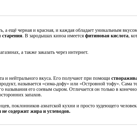
ть, а ещё черная и красная, и каждая обладает уникальным вкус
ы старения
. В зародышах киноа имеется
фитиновая кислота
, к
азинах, а также заказать через интернет.
цвета и нейтрального вкуса. Его получают при помощи
створажива
родукт, называется «сима-дофу» или «Островной тофу». Сама т
ого называния его соевым сыром. Отличается он только в конечн
осторонних запахов.
цев, поклонников азиатской кухни и просто худеющего человек
 не содержит жира и углеводов.