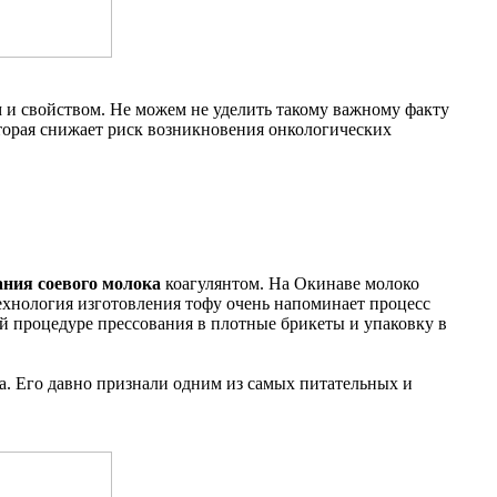
ом и свойством. Не можем не уделить такому важному факту
оторая снижает риск возникновения онкологических
ния соевого молока
коагулянтом. На Окинаве молоко
ехнология изготовления тофу очень напоминает процесс
ой процедуре прессования в плотные брикеты и упаковку в
а. Его давно признали одним из самых питательных и