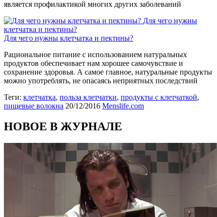
является профилактикой многих других заболеваний
Для чего нужны
клетчатка и пектины?
Для чего нужны клетчатка и пектины?
Рациональное питание с использованием натуральных
продуктов обеспечивает нам хорошее самочувствие и
сохранение здоровья. А самое главное, натуральные продукты
можно употреблять, не опасаясь неприятных последствий
Теги:
клетчатка
,
польза клетчатки
,
продукты с клетчаткой
,
пищевые волокна
20/12/2016
Menslife.com
НОВОЕ В ЖУРНАЛЕ